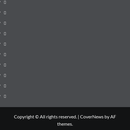
pagină
Știri
de
Administrație
ultima
locală
Actualitate
oră
Justiție
Cultura
Sănătate
Litoral
Joburi
Politică
Comunicate
Copyright © All rights reserved.
|
CoverNews
by AF
themes.