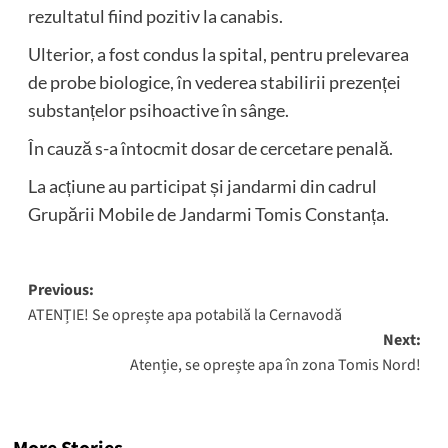
rezultatul fiind pozitiv la canabis.
Ulterior, a fost condus la spital, pentru prelevarea
de probe biologice, în vederea stabilirii prezenței
substanțelor psihoactive în sânge.
În cauză s-a întocmit dosar de cercetare penală.
La acțiune au participat și jandarmi din cadrul
Grupării Mobile de Jandarmi Tomis Constanța.
Post
Previous:
ATENȚIE! Se oprește apa potabilă la Cernavodă
navigation
Next:
Atenție, se oprește apa în zona Tomis Nord!