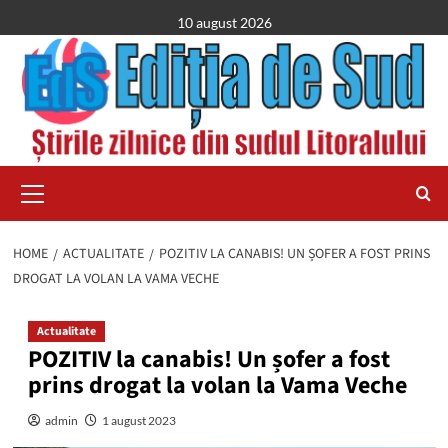
Skip
10 august 2026
to
content
Primary
Menu
HOME
ACTUALITATE
POZITIV LA CANABIS! UN ȘOFER A FOST PRINS
DROGAT LA VOLAN LA VAMA VECHE
Actualitate
POZITIV la canabis! Un șofer a fost
prins drogat la volan la Vama Veche
admin
1 august 2023