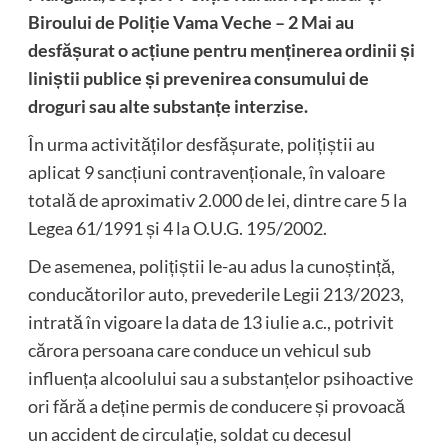
Biroului de Poliție Vama Veche – 2 Mai au
desfășurat o acțiune pentru menținerea ordinii și
liniștii publice și prevenirea consumului de
droguri sau alte substanțe interzise.
În urma activităților desfășurate, polițiștii au
aplicat 9 sancțiuni contravenționale, în valoare
totală de aproximativ 2.000 de lei, dintre care 5 la
Legea 61/1991 și 4 la O.U.G. 195/2002.
De asemenea, polițiștii le-au adus la cunoștință,
conducătorilor auto, prevederile Legii 213/2023,
intrată în vigoare la data de 13 iulie a.c., potrivit
cărora persoana care conduce un vehicul sub
influența alcoolului sau a substanțelor psihoactive
ori fără a deține permis de conducere și provoacă
un accident de circulație, soldat cu decesul