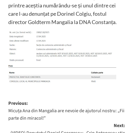
printre aceștia numărându-se și unul dintre cei
care l-au denunțat pe Dorinel Colgiu, fostul
director Goldterm Mangalia la DNA Constanța.
Post
Previous:
Micuța Ana din Mangalia are nevoie de ajutorul nostru: „Fii
navigation
parte din miracol!”
Next: