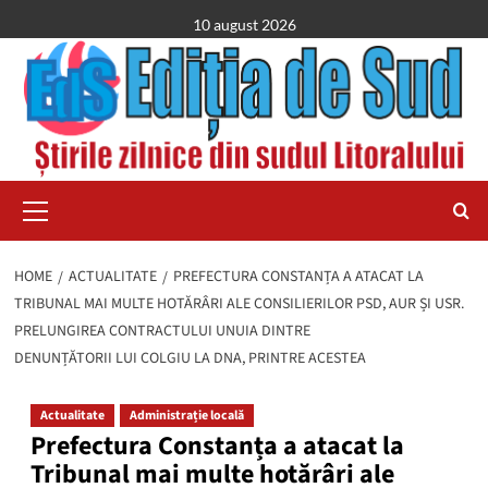
Skip
10 august 2026
to
content
Primary
Menu
HOME
ACTUALITATE
PREFECTURA CONSTANȚA A ATACAT LA
TRIBUNAL MAI MULTE HOTĂRÂRI ALE CONSILIERILOR PSD, AUR ȘI USR.
PRELUNGIREA CONTRACTULUI UNUIA DINTRE
DENUNȚĂTORII LUI COLGIU LA DNA, PRINTRE ACESTEA
Actualitate
Administrație locală
Prefectura Constanța a atacat la
Tribunal mai multe hotărâri ale