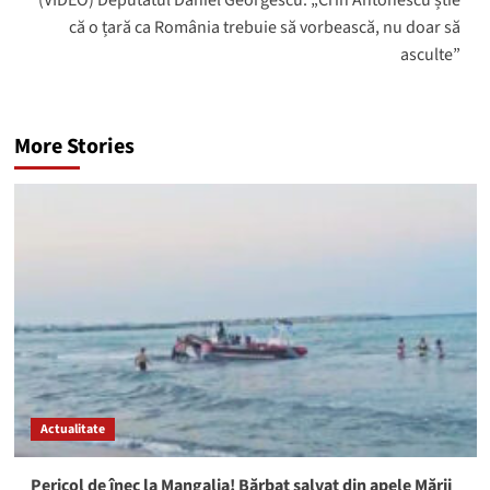
(VIDEO) Deputatul Daniel Georgescu: „Crin Antonescu știe
că o țară ca România trebuie să vorbească, nu doar să
asculte”
More Stories
Actualitate
Pericol de înec la Mangalia! Bărbat salvat din apele Mării