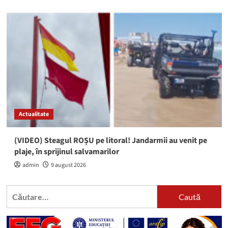
Actualitate
(VIDEO) Steagul ROȘU pe litoral! Jandarmii au venit pe
plaje, în sprijinul salvamarilor
admin
9 august 2026
Caută
după: