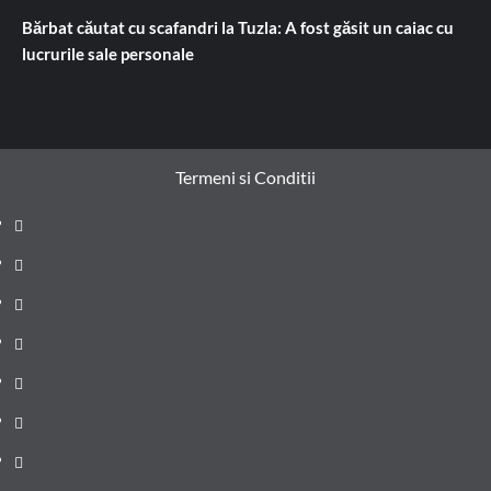
Bărbat căutat cu scafandri la Tuzla: A fost găsit un caiac cu
lucrurile sale personale
Termeni si Conditii
Prima
pagină
Știri
de
Administrație
ultima
locală
Actualitate
oră
Justiție
Cultura
Sănătate