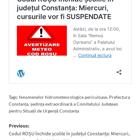
Tags:
fenomenelor hidrometeorologice periculoase
,
Prefectura
Constanța
,
ședința extraordinară a Comitetului Județean
pentru Situații de Urgență Constanța
Post
Previous:
Codul ROȘU închide școlile în județul Constanța: Miercuri,
navigation