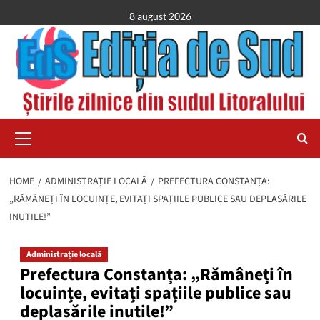
Skip
8 august 2026
to
content
Primary
Menu
HOME
ADMINISTRAȚIE LOCALĂ
PREFECTURA CONSTANȚA:
„RĂMÂNEȚI ÎN LOCUINȚE, EVITAȚI SPAȚIILE PUBLICE SAU DEPLASĂRILE
INUTILE!”
Administrație locală
Prefectura Constanța: „Rămâneți în
locuințe, evitați spațiile publice sau
deplasările inutile!”