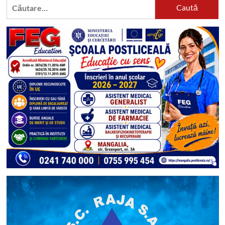
Caută
după: