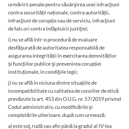
urmăririi penale pentru săvârşirea unei infracţiuni
contra securității naționale, contra autorității,
infracţiuni de corupție sau de serviciu, infracţiuni
de fals ori contra înfăptuirii justiţiei;
i) nu se află într-o procedură de evaluare
desfăşurată de autoritatea responsabilă de
asigurarea integrității în exercitarea demnităților
și funcțiilor publice şi prevenirea corupției
instituționale, în condiţiile legii;
j) nu se află în niciuna dintre situațiile de
incompatibilitate cu calitatea de consilier de etică
prevăzute la art. 453 din O.U.G. nr. 57/2019 privind
Codul administrativ, cu modificările şi
completările ulterioare, după cum urmează:
a) este soţ, rudă sau afin până la gradul al IV-lea