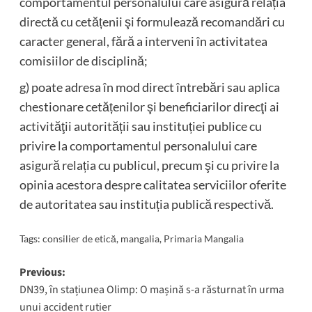
comportamentul personalului care asigură relația
directă cu cetățenii şi formulează recomandări cu
caracter general, fără a interveni în activitatea
comisiilor de disciplină;
g) poate adresa în mod direct întrebări sau aplica
chestionare cetățenilor şi beneficiarilor direcţi ai
activităţii autorității sau instituției publice cu
privire la comportamentul personalului care
asigură relația cu publicul, precum şi cu privire la
opinia acestora despre calitatea serviciilor oferite
de autoritatea sau instituția publică respectivă.
Tags:
consilier de etică
,
mangalia
,
Primaria Mangalia
Post
Previous:
DN39, în stațiunea Olimp: O mașină s-a răsturnat în urma
navigation
unui accident rutier