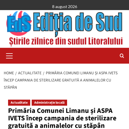
Skip
8 august 2026
to
content
Primary
Menu
HOME
ACTUALITATE
PRIMĂRIA COMUNEI LIMANU ȘI ASPA IVETS
ÎNCEP CAMPANIA DE STERILIZARE GRATUITĂ A ANIMALELOR CU
STĂPÂN
Actualitate
Administrație locală
Primăria Comunei Limanu și ASPA
IVETS încep campania de sterilizare
gratuită a animalelor cu stăpân