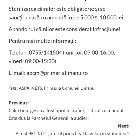
Sterilizarea câinilor este obligatorie și se
sancționează cu amendă între 5.000 și 10.000 lei.
Abandonul câinilor este considerat infracțiune!
Pentru mai multe informații:
Telefon: 0755/141504 (luni-joi: 09:00-16:00,
vineri: 09:00-15:30)
E-mail: apcm@primarialimanu.ro
Tags:
ASPA IVETS
,
Primăria Comunei Limanu
Post
Previous:
Călin Georgescu a fost oprit în trafic și ridicat cu mandat:
navigation
Este dus la Parchetul General la audieri
Next:
A fost REȚINUT șoferul prins beat la volan în stațiunea 2