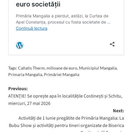
Tags:
Callatis Therm
,
milioane de euro
,
Municipiul Mangalia
,
Primaria Mangalia
,
Primăriei Mangalia
Post
Previous:
ATENȚIE! Se oprește apa în localitățile Costinești și Schitu,
navigation
miercuri, 27 mai 2026
Next:
Activități de 1 Iunie pregătite de Primăria Mangalia: La
Bubu Show și activități pentru tineri organizate de Biserica