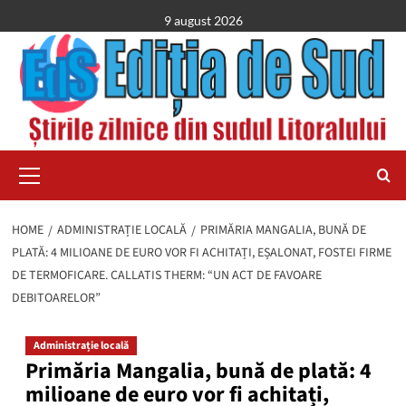
Skip
9 august 2026
to
content
Primary
Menu
HOME
ADMINISTRAȚIE LOCALĂ
PRIMĂRIA MANGALIA, BUNĂ DE
PLATĂ: 4 MILIOANE DE EURO VOR FI ACHITAȚI, EȘALONAT, FOSTEI FIRME
DE TERMOFICARE. CALLATIS THERM: “UN ACT DE FAVOARE
DEBITOARELOR”
Administrație locală
Primăria Mangalia, bună de plată: 4
milioane de euro vor fi achitați,