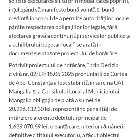
solicita executarea silită prin modalitatea popririi,
înțelegând să manifeste bună voință și bună
credință în scopul de a permite autorităților locale
pârâte respectarea obligațiilor lor legale, fără
afectarea gravă a continuității serviciilor publice și
a echilibrului bugetar local”, se arată în
documentele atașate proiectului de hotărâre.
Potrivit proiectului de hotărâre, “prin Decizia
civilă nr. 82/LP/15.05.2025 pronunţată de Curtea
de Apel Constanţa a fost stabilită în sarcina UAT
Mangalia și a Consiliului Local al Municipiului
Mangalia obligaţia de plată a sumei de
20.226.132,30 lei, reprezentând penalități de
întârziere aferente debitului principal de
1.639.070,69 lei, creanță care, ulterior rămânerii
definitive a titlului executoriu, a făcut obiectul