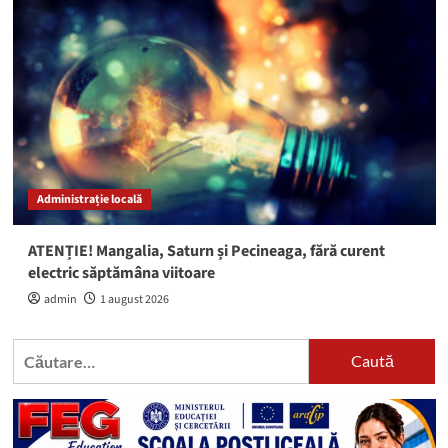
Administrație locală
ATENȚIE! Mangalia, Saturn și Pecineaga, fără curent
electric săptămâna viitoare
admin
1 august 2026
Caută
după: