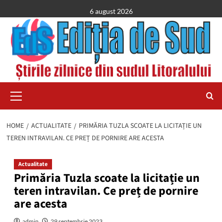
Skip
6 august 2026
to
content
Primary
Menu
HOME
ACTUALITATE
PRIMĂRIA TUZLA SCOATE LA LICITAȚIE UN
TEREN INTRAVILAN. CE PREȚ DE PORNIRE ARE ACESTA
Actualitate
Primăria Tuzla scoate la licitație un
teren intravilan. Ce preț de pornire
are acesta
admin
29 septembrie 2023