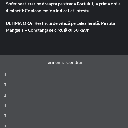
Șofer beat, tras pe dreapta pe strada Portului, la prima oră a
dimineții: Ce alcoolemie a indicat etilotestul
ULTIMA ORĂ! Restricții de viteză pe calea ferată: Pe ruta
Mangalia – Constanța se circulă cu 50 km/h
Termeni si Conditii
Prima
pagină
Știri
de
Administrație
ultima
locală
Actualitate
oră
Justiție
Cultura