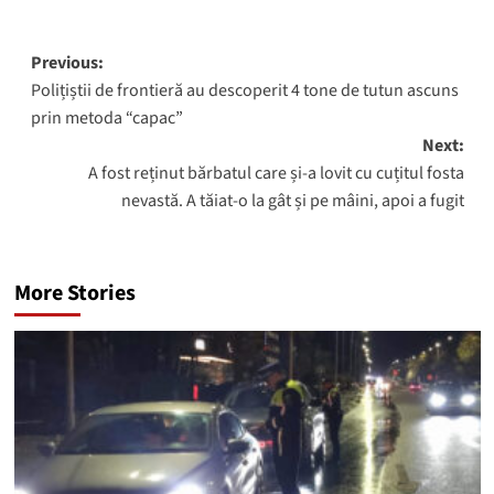
Post
Previous:
Polițiștii de frontieră au descoperit 4 tone de tutun ascuns
navigation
prin metoda “capac”
Next:
A fost reținut bărbatul care și-a lovit cu cuțitul fosta
nevastă. A tăiat-o la gât și pe mâini, apoi a fugit
More Stories