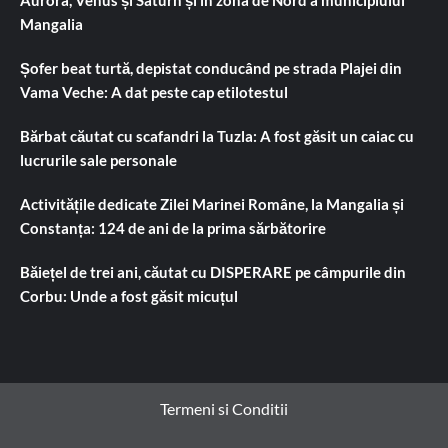
Aurora, Venus și Saturn și în zona de Nord a municipiului
Mangalia
Șofer beat turtă, depistat conducând pe strada Plajei din
Vama Veche: A dat peste cap etilotestul
Bărbat căutat cu scafandri la Tuzla: A fost găsit un caiac cu
lucrurile sale personale
Activitățile dedicate Zilei Marinei Române, la Mangalia și
Constanța: 124 de ani de la prima sărbătorire
Băiețel de trei ani, căutat cu DISPERARE pe câmpurile din
Corbu: Unde a fost găsit micuțul
Termeni si Conditii