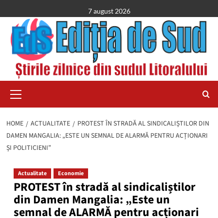
Skip
7 august 2026
to
content
Primary
Menu
HOME
ACTUALITATE
PROTEST ÎN STRADĂ AL SINDICALIȘTILOR DIN
DAMEN MANGALIA: „ESTE UN SEMNAL DE ALARMĂ PENTRU ACȚIONARI
ȘI POLITICIENI”
Actualitate
Economie
PROTEST în stradă al sindicaliștilor
din Damen Mangalia: „Este un
semnal de ALARMĂ pentru acționari