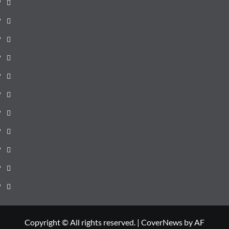
Prima
pagină
Știri
de
Administrație
ultima
locală
Actualitate
oră
Justiție
Cultura
Sănătate
Litoral
Joburi
Politică
Comunicate
Copyright © All rights reserved.
|
CoverNews
by AF