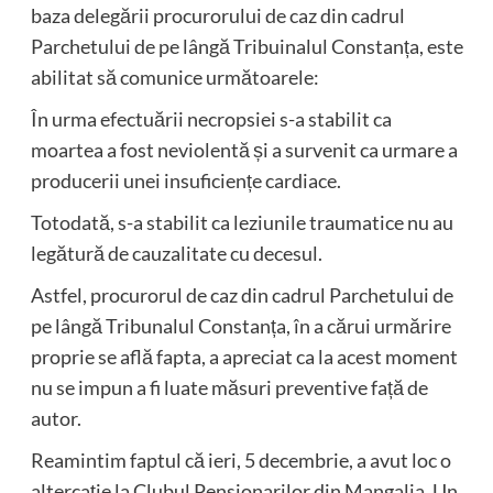
baza delegării procurorului de caz din cadrul
Parchetului de pe lângă Tribuinalul Constanța, este
abilitat să comunice următoarele:
În urma efectuării necropsiei s-a stabilit ca
moartea a fost neviolentă și a survenit ca urmare a
producerii unei insuficiențe cardiace.
Totodată, s-a stabilit ca leziunile traumatice nu au
legătură de cauzalitate cu decesul.
Astfel, procurorul de caz din cadrul Parchetului de
pe lângă Tribunalul Constanța, în a cărui urmărire
proprie se află fapta, a apreciat ca la acest moment
nu se impun a fi luate măsuri preventive față de
autor.
Reamintim faptul că ieri, 5 decembrie, a avut loc o
altercație la Clubul Pensionarilor din Mangalia. Un