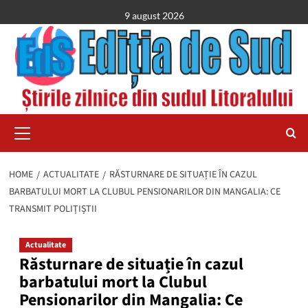
Skip
9 august 2026
to
content
Primary
Menu
HOME
ACTUALITATE
RĂSTURNARE DE SITUAȚIE ÎN CAZUL
BARBATULUI MORT LA CLUBUL PENSIONARILOR DIN MANGALIA: CE
TRANSMIT POLIȚIȘTII
Actualitate
Răsturnare de situație în cazul
barbatului mort la Clubul
Pensionarilor din Mangalia: Ce