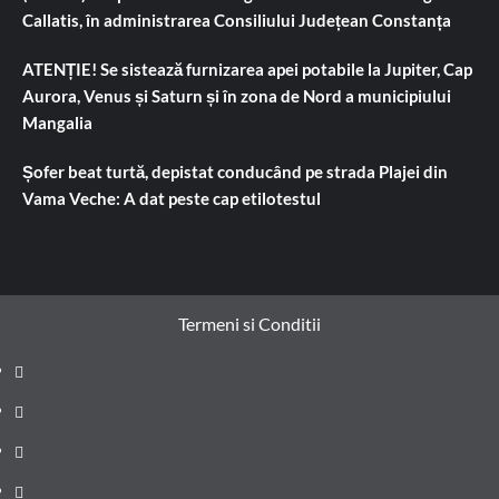
Callatis, în administrarea Consiliului Județean Constanța
ATENȚIE! Se sistează furnizarea apei potabile la Jupiter, Cap
Aurora, Venus și Saturn și în zona de Nord a municipiului
Mangalia
Șofer beat turtă, depistat conducând pe strada Plajei din
Vama Veche: A dat peste cap etilotestul
Termeni si Conditii
Prima
pagină
Știri
de
Administrație
ultima
locală
Actualitate