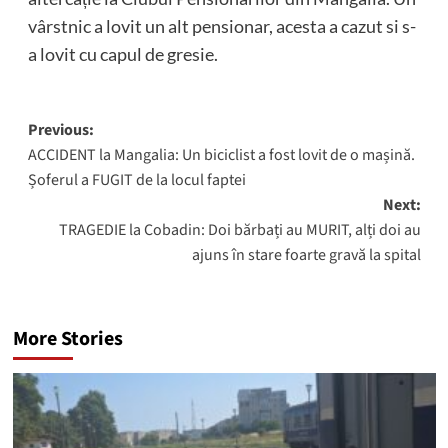
vârstnic a lovit un alt pensionar, acesta a cazut si s-
a lovit cu capul de gresie.
Post
Previous:
ACCIDENT la Mangalia: Un biciclist a fost lovit de o mașină.
navigation
Șoferul a FUGIT de la locul faptei
Next:
TRAGEDIE la Cobadin: Doi bărbați au MURIT, alți doi au
ajuns în stare foarte gravă la spital
More Stories