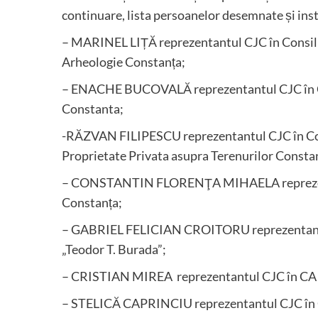
continuare, lista persoanelor desemnate și insti
– MARINEL LIȚĂ reprezentantul CJC în Consiliul
Arheologie Constanța;
– ENACHE BUCOVALĂ reprezentantul CJC în CA 
Constanta;
-RĂZVAN FILIPESCU reprezentantul CJC în Com
Proprietate Privata asupra Terenurilor Consta
– CONSTANTIN FLORENŢA MIHAELA reprezentan
Constanța;
– GABRIEL FELICIAN CROITORU reprezentantul
„Teodor T. Burada”;
– CRISTIAN MIREA reprezentantul CJC în CA a
– STELICĂ CAPRINCIU reprezentantul CJC în C