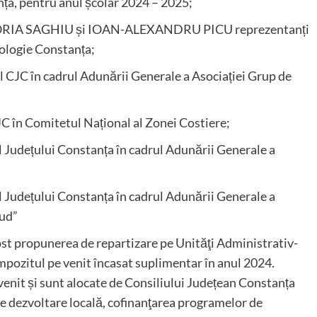
ța, pentru anul școlar 2024 – 2025;
IA SAGHIU și IOAN-ALEXANDRU PICU reprezentanți
iologie Constanța;
C în cadrul Adunării Generale a Asociației Grup de
n Comitetul Național al Zonei Costiere;
dețului Constanța în cadrul Adunării Generale a
dețului Constanța în cadrul Adunării Generale a
Sud”
fost propunerea de repartizare pe Unităţi Administrativ-
impozitul pe venit încasat suplimentar în anul 2024.
venit și sunt alocate de Consiliului Județean Constanța
 de dezvoltare locală, cofinanţarea programelor de