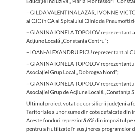
Educație Incluzivă „Maria Montessori” Constan
– GILDA VALENTINA LAZĂR, IVONNE-VICTOR
ai CJC în CA al Spitalului Clinic de Pneumoftiz
– GIANINA IONELA TOPOLOV reprezentant al CJ
Acțiune Locală „Constanța Centru”;
– IOAN-ALEXANDRU PICU reprezentant al CJC î
– GIANINA IONELA TOPOLOV reprezentantul Ju
Asociației Grup Local „Dobrogea Nord”;
– GIANINA IONELA TOPOLOV reprezentantul Ju
Asociației Grup de Acțiune Locală „Constanța 
Ultimul proiect votat de consilierii județeni a 
Teritoriale a unor sume din cote defalcate din 
Aceste fonduri reprezintă 6% din impozitul pe 
pentru a fi utilizate în susţinerea programelor