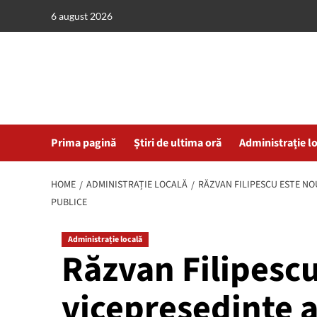
Skip
6 august 2026
to
content
Prima pagină
Știri de ultima oră
Administrație l
HOME
ADMINISTRAȚIE LOCALĂ
RĂZVAN FILIPESCU ESTE NOU
PUBLICE
Administrație locală
Răzvan Filipescu
vicepreședinte a