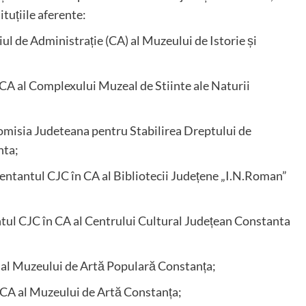
tuțiile aferente:
 de Administrație (CA) al Muzeului de Istorie și
al Complexului Muzeal de Stiinte ale Naturii
isia Judeteana pentru Stabilirea Dreptului de
nta;
tul CJC în CA al Bibliotecii Județene „I.N.Roman”
 CJC în CA al Centrului Cultural Județean Constanta
l Muzeului de Artă Populară Constanța;
A al Muzeului de Artă Constanța;