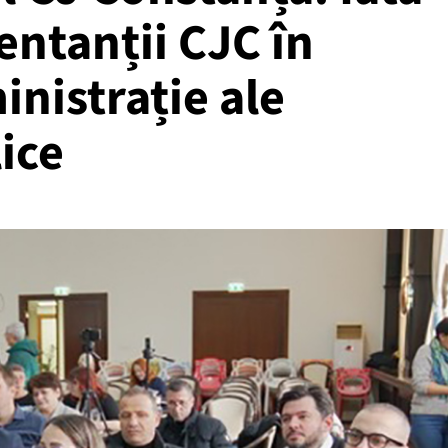
entanții CJC în
inistrație ale
lice