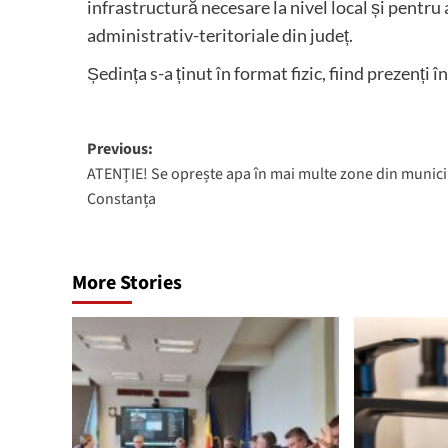
infrastructură necesare la nivel local și pentru 
administrativ-teritoriale din județ.
Ședința s-a ținut în format fizic, fiind prezenți î
Post
Previous:
ATENȚIE! Se oprește apa în mai multe zone din munici
navigation
Constanța
More Stories