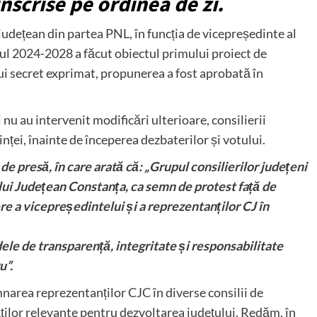
nscrise pe ordinea de zi.
udețean din partea PNL, în funcția de vicepreședinte al
l 2024-2028 a făcut obiectul primului proiect de
lui secret exprimat, propunerea a fost aprobată în
i nu au intervenit modificări ulterioare, consilierii
nței, înainte de începerea dezbaterilor și votului.
 presă, în care arată că: „Grupul consilierilor județeni
lui Județean Constanța, ca semn de protest față de
e a vicepreședintelui și a reprezentanților CJ în
le de transparență, integritate și responsabilitate
u”.
narea reprezentanților CJC în diverse consilii de
tăților relevante pentru dezvoltarea județului. Redăm, în