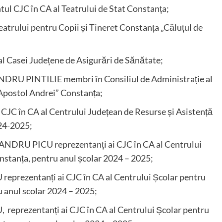
CJC în CA al Teatrului de Stat Constanța;
trului pentru Copii și Tineret Constanța „Căluțul de
 Casei Județene de Asigurări de Sănătate;
 PINTILIE membri în Consiliul de Administrație al
 Apostol Andrei” Constanța;
 în CA al Centrului Județean de Resurse și Asistență
024-2025;
RU PICU reprezentanți ai CJC în CA al Centrului
nstanța, pentru anul școlar 2024 – 2025;
rezentanți ai CJC în CA al Centrului Școlar pentru
u anul scolar 2024 – 2025;
ezentanți ai CJC în CA al Centrului Școlar pentru