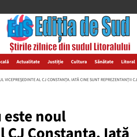
ocală
Actualitate
Justiție
Cultura
Sănătate
Litoral
L VICEPREȘEDINTE AL CJ CONSTANȚA. IATĂ CINE SUNT REPREZENTANȚII CJC
 este noul
l CJ Constanța. Iată