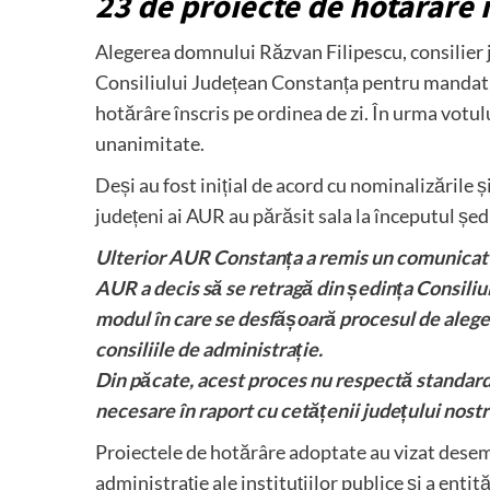
23 de proiecte de hotărâre î
Alegerea domnului Răzvan Filipescu, consilier j
Consiliului Județean Constanța pentru mandatu
hotărâre înscris pe ordinea de zi. În urma votu
unanimitate.
Deși au fost inițial de acord cu nominalizările ș
județeni ai AUR au părăsit sala la începutul ședi
Ulterior AUR Constanța a remis un comunicat de
AUR a decis să se retragă din ședința Consiliu
modul în care se desfășoară procesul de aleger
consiliile de administrație.
Din păcate, acest proces nu respectă standarde
necesare în raport cu cetățenii județului nostr
Proiectele de hotărâre adoptate au vizat desem
administrație ale instituțiilor publice și a enti