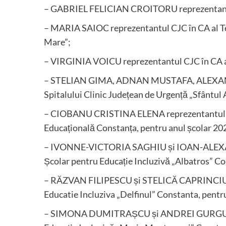
– GABRIEL FELICIAN CROITORU reprezentantul 
– MARIA SAIOC reprezentantul CJC în CA al Tea
Mare”;
– VIRGINIA VOICU reprezentantul CJC în CA al
– STELIAN GIMA, ADNAN MUSTAFA, ALEXANDRU
Spitalului Clinic Județean de Urgență „Sfântul
– CIOBANU CRISTINA ELENA reprezentantul CJC
Educațională Constanța, pentru anul școlar 2
– IVONNE-VICTORIA SAGHIU și IOAN-ALEXAND
Școlar pentru Educație Incluzivă „Albatros” Co
– RĂZVAN FILIPESCU și STELICĂ CAPRINCIU rep
Educatie Incluziva „Delfinul” Constanta, pentr
– SIMONA DUMITRAȘCU și ANDREI GURGU, repr