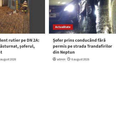
Actualitate
ent rutier pe DN 2A:
Șofer prins conducând fără
răsturnat, șoferul,
permis pe strada Trandafirilor
nt
din Neptun
 august 2026
admin
6 august 2026