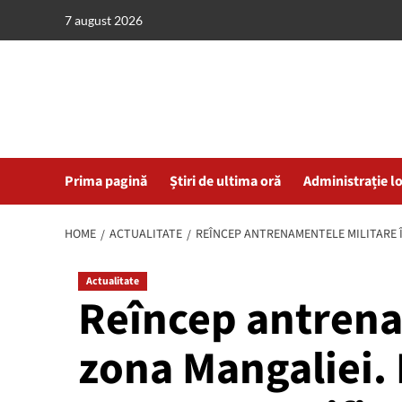
Skip
7 august 2026
to
content
Prima pagină
Știri de ultima oră
Administrație l
HOME
ACTUALITATE
REÎNCEP ANTRENAMENTELE MILITARE Î
Actualitate
Reîncep antrena
zona Mangaliei.