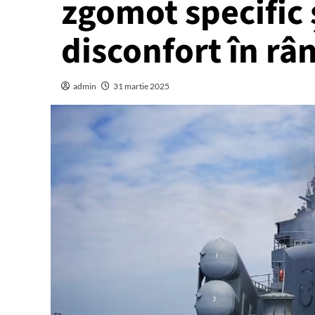
zgomot specific 
disconfort în rân
admin
31 martie 2025