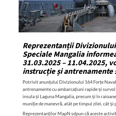
Reprezentanții Divizionului
Speciale Mangalia informea
31.03.2025 – 11.04.2025, vor
instrucție și antrenamente 
Potrivit anunțului Divizionului 164 Forțe Nava
antrenamente cu ambarcațiuni rapide și survol d
insula și Laguna Mangalia, precum și în raioane
muniție de manevră, atât pe timpul zilei, cât și 
Reprezentanților MapN sdpun că aceste activită