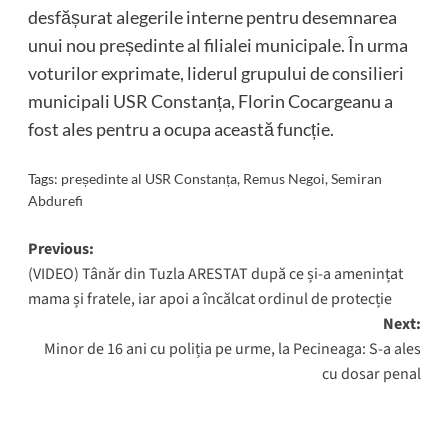
desfășurat alegerile interne pentru desemnarea
unui nou președinte al filialei municipale. În urma
voturilor exprimate, liderul grupului de consilieri
municipali USR Constanța, Florin Cocargeanu a
fost ales pentru a ocupa această funcție.
Tags:
președinte al USR Constanța
,
Remus Negoi
,
Semiran
Abdurefi
Post
Previous:
(VIDEO) Tânăr din Tuzla ARESTAT după ce și-a amenințat
navigation
mama și fratele, iar apoi a încălcat ordinul de protecție
Next:
Minor de 16 ani cu poliția pe urme, la Pecineaga: S-a ales
cu dosar penal