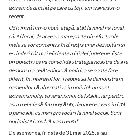
extrem de dificilă pe care cu toții am traversat-o
recent.
USR intră într-o nouă etapă, atât la nivel național,
cât și local, de aceea o mare parte din eforturile
mele se vor concentra în direcția unei dezvoltări și
extinderi cât mai eficiente a filialei județene. Este
un obiectiv ce va consolida strategia noastră de a le
demonstra cetățenilor că politica se poate face
diferit, în interesul lor. Trebuie să le demonstrăm
oamenilor că alternativa în politică nu sunt
extremismul și suveranismul de fațadă, iar pentru
asta trebuie să fim pregătiți, deoarece avem în față
o perioadă cu mari provocări la nivel social. Sunt
optimist și cred că vom reuși!
“
De asemenea, în data de 31 mai 2025, s-au