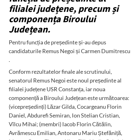
filialei județene, precum și
componența Biroului
Județean.
Pentru funcția de președinte și-au depus
candidaturile Remus Negoi și Carmen Dumitrescu
.
Conform rezultatelor finale ale scrutinului,
senatorul Remus Negoi este noul președinte al
filialei județene USR Constanța, iar noua
componență a Biroului Județean este următoarea:
(vicepreședinți) Lăzar Gilda, Cocargeanu Florin
Daniel, Abdurefi Semiran, Ion Stelian Cristian,
Vîlcu Mihai; (membri) Iacob Florin Cătălin,
Avrămescu Emilian, Antonaru Mariu Ștefăniță,