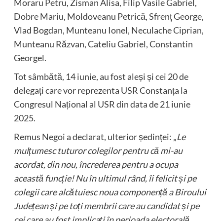
Moraru Petru, Zisman Alisa, Filip Vasile Gabriel,
Dobre Mariu, Moldoveanu Petrică, Sfrenț George,
Vlad Bogdan, Munteanu Ionel, Neculache Ciprian,
Munteanu Răzvan, Cateliu Gabriel, Constantin
Georgel.
Tot sâmbătă, 14 iunie, au fost aleși și cei 20 de
delegați care vor reprezenta USR Constanța la
Congresul Național al USR din data de 21 iunie
2025.
Remus Negoi a declarat, ulterior ședinței: „
Le
mulțumesc tuturor colegilor pentru că mi-au
acordat, din nou, încrederea pentru a ocupa
această funcție! Nu în ultimul rând, îi felicit și pe
colegii care alcătuiesc noua componență a Biroului
Județean și pe toți membrii care au candidat și pe
cei care au fost implicați în perioada electorală