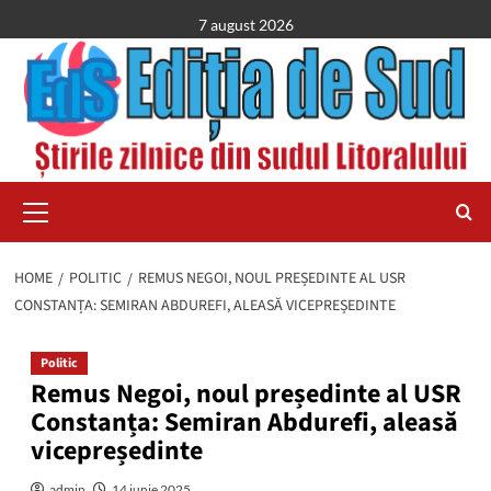
Skip
7 august 2026
to
content
Primary
Menu
HOME
POLITIC
REMUS NEGOI, NOUL PREȘEDINTE AL USR
CONSTANȚA: SEMIRAN ABDUREFI, ALEASĂ VICEPREȘEDINTE
Politic
Remus Negoi, noul președinte al USR
Constanța: Semiran Abdurefi, aleasă
vicepreședinte
admin
14 iunie 2025