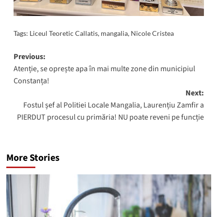
Tags:
Liceul Teoretic Callatis
,
mangalia
,
Nicole Cristea
Post
Previous:
Atenție, se oprește apa în mai multe zone din municipiul
navigation
Constanța!
Next:
Fostul șef al Politiei Locale Mangalia, Laurențiu Zamfir a
PIERDUT procesul cu primăria! NU poate reveni pe funcție
More Stories