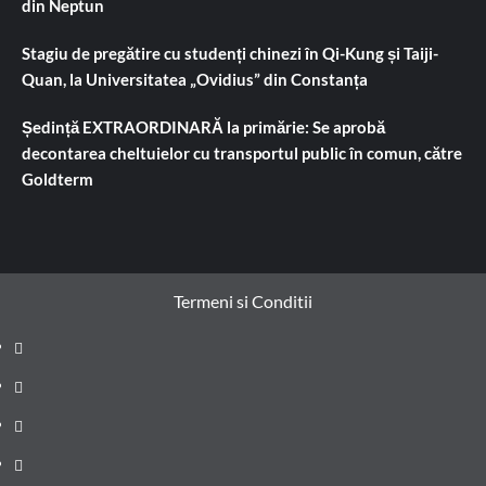
din Neptun
Stagiu de pregătire cu studenți chinezi în Qi-Kung și Taiji-
Quan, la Universitatea „Ovidius” din Constanța
Ședință EXTRAORDINARĂ la primărie: Se aprobă
decontarea cheltuielor cu transportul public în comun, către
Goldterm
Termeni si Conditii
Prima
pagină
Știri
de
Administrație
ultima
locală
Actualitate