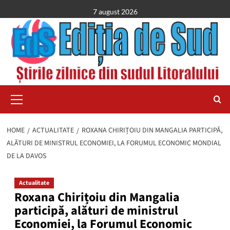
Skip
7 august 2026
to
content
Primary
Menu
HOME
ACTUALITATE
ROXANA CHIRIȚOIU DIN MANGALIA PARTICIPĂ,
ALĂTURI DE MINISTRUL ECONOMIEI, LA FORUMUL ECONOMIC MONDIAL
DE LA DAVOS
Actualitate
Roxana Chirițoiu din Mangalia
participă, alături de ministrul
Economiei, la Forumul Economic