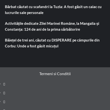
Bărbat căutat cu scafandri la Tuzla: A fost găsit un caiac cu
lucrurile sale personale
Activitățile dedicate Zilei Marinei Române, la Mangalia și
Constanța: 124 de ani de la prima sărbătorire
Băiețel de trei ani, căutat cu DISPERARE pe câmpurile din
Corbu: Unde a fost găsit micuțul
Termeni si Conditii
Prima
pagină
Știri
de
Administrație
ultima
locală
Actualitate