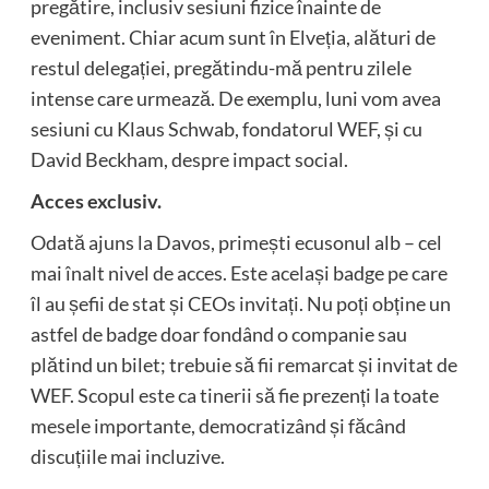
pregătire, inclusiv sesiuni fizice înainte de
eveniment. Chiar acum sunt în Elveția, alături de
restul delegației, pregătindu-mă pentru zilele
intense care urmează. De exemplu, luni vom avea
sesiuni cu Klaus Schwab, fondatorul WEF, și cu
David Beckham, despre impact social.
Acces exclusiv.
Odată ajuns la Davos, primești ecusonul alb – cel
mai înalt nivel de acces. Este același badge pe care
îl au șefii de stat și CEOs invitați. Nu poți obține un
astfel de badge doar fondând o companie sau
plătind un bilet; trebuie să fii remarcat și invitat de
WEF. Scopul este ca tinerii să fie prezenți la toate
mesele importante, democratizând și făcând
discuțiile mai incluzive.