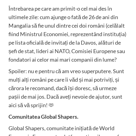
Întrebarea pe care am primit-o cel mai des în
ultimele zile: cum ajunge o fată de 26 de ani din
Mangalia să fie unul dintre cei doi români (celălalt
fiind Ministrul Economiei, reprezentând instituția)
pe lista oficială de invitați de la Davos, alături de
șefi de stat, lideri ai NATO, Comisiei Europene sau
fondatori ai celor mai mari companii din lume?
Spoiler: nu e pentru că am vreo superputere. Sunt
mulți alți români pe care îi văd și mai potriviți, și
cărora le recomand, dacă își doresc, să urmeze
pașii de mai jos. Dacă aveți nevoie de ajutor, sunt
aici să vă sprijin! 🫶
Comunitatea Global Shapers.
Global Shapers, comunitate inițiată de World