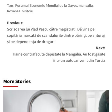
Tags:
Forumul Economic Mondial de la Davos
,
mangalia
,
Roxana Chirițoiu
Post
Previous:
Scrisoarea lui Vlad Pascu către magistrați: Dă vina pe
navigation
copilăria marcată de scandalurile dintre părinți, pe anturaj
și pe dependența de droguri
Next:
Haine contrafăcute depistate la Mangalia. Au fost găsite
într-un autocar venit din Turcia
More Stories