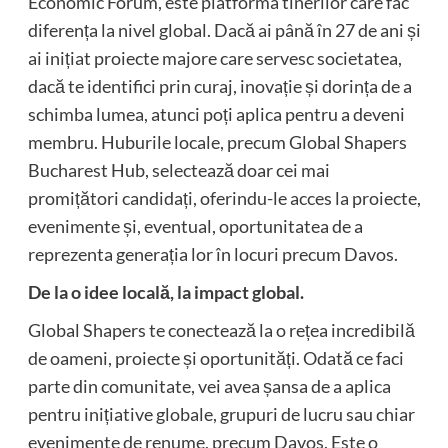
Economic Forum, este platforma tinerilor care fac
diferența la nivel global. Dacă ai până în 27 de ani și
ai inițiat proiecte majore care servesc societatea,
dacă te identifici prin curaj, inovație și dorința de a
schimba lumea, atunci poți aplica pentru a deveni
membru. Huburile locale, precum Global Shapers
Bucharest Hub, selectează doar cei mai
promițători candidați, oferindu-le acces la proiecte,
evenimente și, eventual, oportunitatea de a
reprezenta generația lor în locuri precum Davos.
De la o idee locală, la impact global.
Global Shapers te conectează la o rețea incredibilă
de oameni, proiecte și oportunități. Odată ce faci
parte din comunitate, vei avea șansa de a aplica
pentru inițiative globale, grupuri de lucru sau chiar
evenimente de renume, precum Davos. Este o