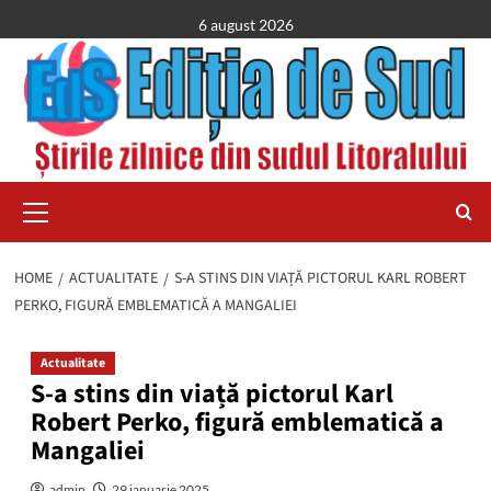
Skip
6 august 2026
to
content
Primary
Menu
HOME
ACTUALITATE
S-A STINS DIN VIAȚĂ PICTORUL KARL ROBERT
PERKO, FIGURĂ EMBLEMATICĂ A MANGALIEI
Actualitate
S-a stins din viață pictorul Karl
Robert Perko, figură emblematică a
Mangaliei
admin
29 ianuarie 2025