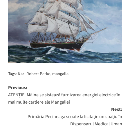
Tags:
Karl Robert Perko
,
mangalia
Post
Previous:
ATENȚIE! Mâine se sistează furnizarea energiei electrice în
navigation
mai multe cartiere ale Mangaliei
Next:
Primăria Pecineaga scoate la licitație un spațiu în
Dispensarul Medical Uman