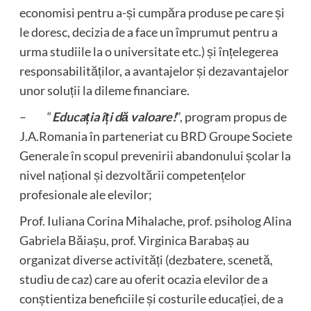
economisi pentru a-și cumpăra produse pe care și
le doresc, decizia de a face un împrumut pentru a
urma studiile la o universitate etc.) și înțelegerea
responsabilităților, a avantajelor și dezavantajelor
unor soluții la dileme financiare.
– “
Educa
ția îți dă valoare!
”, program propus de
J.A.Romania în parteneriat cu BRD Groupe Societe
Generale în scopul prevenirii abandonului școlar la
nivel național și dezvoltării competențelor
profesionale ale elevilor;
Prof. Iuliana Corina Mihalache, prof. psiholog Alina
Gabriela Băiașu, prof. Virginica Barabaș au
organizat diverse activități (dezbatere, scenetă,
studiu de caz) care au oferit ocazia elevilor de a
conștientiza beneficiile și costurile educației, de a