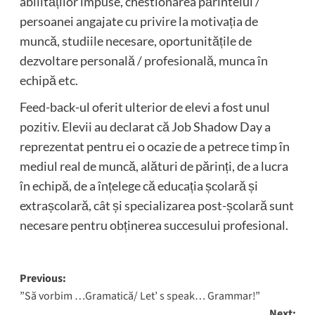
abilităților impuse, chestionarea părintelui /
persoanei angajate cu privire la motivația de
muncă, studiile necesare, oportunitățile de
dezvoltare personală / profesională, munca în
echipă etc.
Feed-back-ul oferit ulterior de elevi a fost unul
pozitiv. Elevii au declarat că Job Shadow Day a
reprezentat pentru ei o ocazie de a petrece timp în
mediul real de muncă, alături de părinți, de a lucra
în echipă, de a înțelege că educația școlară și
extrașcolară, cât și specializarea post-școlară sunt
necesare pentru obținerea succesului profesional.
Post
Previous:
”Să vorbim …Gramatică/ Let’ s speak… Grammar!”
navigation
Next: