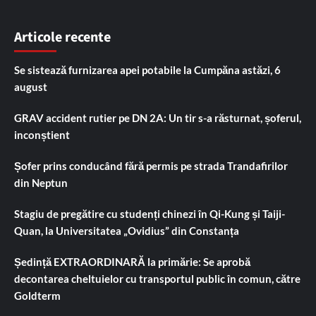
Articole recente
Se sistează furnizarea apei potabile la Cumpăna astăzi, 6
august
GRAV accident rutier pe DN 2A: Un tir s-a răsturnat, șoferul,
inconștient
Șofer prins conducând fără permis pe strada Trandafirilor
din Neptun
Stagiu de pregătire cu studenți chinezi în Qi-Kung și Taiji-
Quan, la Universitatea „Ovidius” din Constanța
Ședință EXTRAORDINARĂ la primărie: Se aprobă
decontarea cheltuielor cu transportul public în comun, către
Goldterm