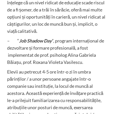
înțelege că un nivel ridicat de educație scade riscul
de a fi șomer, de a trăi în sărăcie, oferă mai multe
opțiuni și oportunități în carieră, un nivel ridicat al
câștigurilor, un loc de muncă bun și, implicit, o
viață calitativă.
– “
Job Shadow Day
”, program internațional de
dezvoltare și formare profesională, a fost
implementat de prof. psiholog Alina Gabriela
Băiașu, prof. Roxana Violeta Vasilescu.
Elevii au petrecut 4-5 ore într-o zi în umbra
părinților / a unor persoane angajate într-o
companie sau instituție, la locul de muncă al
acestora. Această experiență de învățare practică
le-a prilejuit familiarizarea cu responsabilitățile,
atribuțiile unor posturi de muncă, exersarea