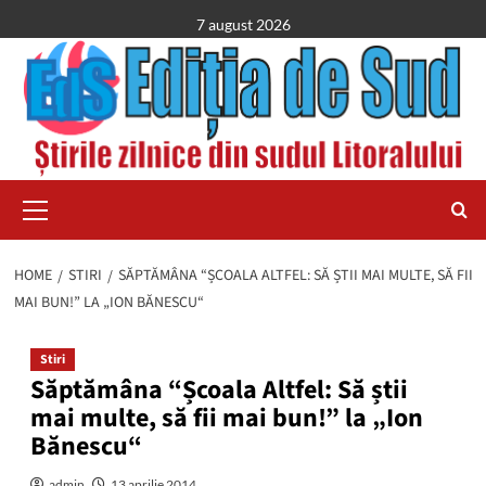
Skip
7 august 2026
to
content
Primary
Menu
HOME
STIRI
SĂPTĂMÂNA “ȘCOALA ALTFEL: SĂ ȘTII MAI MULTE, SĂ FII
MAI BUN!” LA „ION BĂNESCU“
Stiri
Săptămâna “Școala Altfel: Să știi
mai multe, să fii mai bun!” la „Ion
Bănescu“
admin
13 aprilie 2014