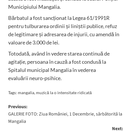
Municipiului Mangalia.
Bărbatul a fost sancționat la Legea 61/1991R
pentru tulburarea ordinii și liniștii publice, refuz
de legitimare și adresarea de injurii, cu amendă în
valoare de 3.000 de lei.
Totodată, având în vedere starea continuă de
agitație, persoana în cauză a fost condusă la
Spitalul municipal Mangalia în vederea
evaluării neuro-psihice.
Tags:
mangalia
,
muzică la o intensitate ridicată
Post
Previous:
GALERIE FOTO: Ziua României, 1 Decembrie, sărbătorită la
navigation
Mangalia
Next: