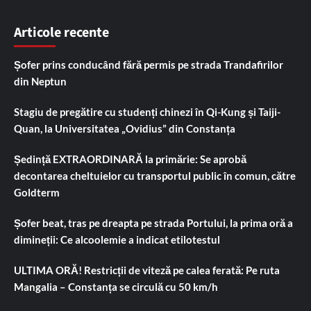
Articole recente
Șofer prins conducând fără permis pe strada Trandafirilor
din Neptun
Stagiu de pregătire cu studenți chinezi în Qi-Kung și Taiji-
Quan, la Universitatea „Ovidius” din Constanța
Ședință EXTRAORDINARĂ la primărie: Se aprobă
decontarea cheltuielor cu transportul public în comun, către
Goldterm
Șofer beat, tras pe dreapta pe strada Portului, la prima oră a
dimineții: Ce alcoolemie a indicat etilotestul
ULTIMA ORĂ! Restricții de viteză pe calea ferată: Pe ruta
Mangalia – Constanța se circulă cu 50 km/h