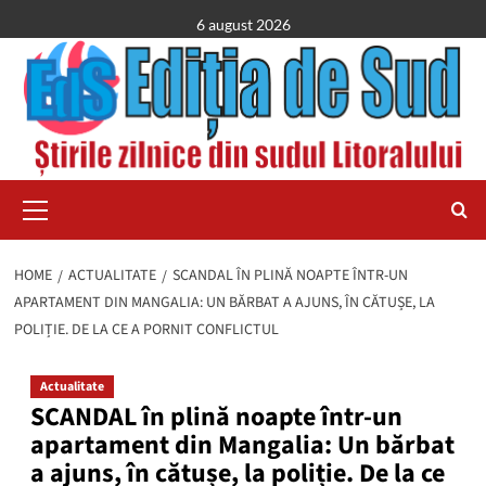
Skip
6 august 2026
to
content
Primary
Menu
HOME
ACTUALITATE
SCANDAL ÎN PLINĂ NOAPTE ÎNTR-UN
APARTAMENT DIN MANGALIA: UN BĂRBAT A AJUNS, ÎN CĂTUȘE, LA
POLIȚIE. DE LA CE A PORNIT CONFLICTUL
Actualitate
SCANDAL în plină noapte într-un
apartament din Mangalia: Un bărbat
a ajuns, în cătușe, la poliție. De la ce