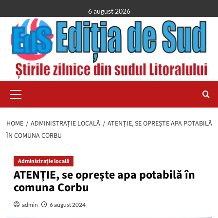
Skip
6 august 2026
to
content
Primary
Menu
HOME
ADMINISTRAȚIE LOCALĂ
ATENȚIE, SE OPREȘTE APA POTABILĂ
ÎN COMUNA CORBU
Administrație locală
ATENȚIE, se oprește apa potabilă în
comuna Corbu
admin
6 august 2024