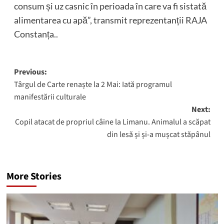
consum și uz casnic în perioada în care va fi sistată
alimentarea cu apă”, transmit reprezentanții RAJA
Constanța..
Post
Previous:
Târgul de Carte renaște la 2 Mai: Iată programul
navigation
manifestării culturale
Next:
Copil atacat de propriul câine la Limanu. Animalul a scăpat
din lesă și și-a mușcat stăpânul
More Stories