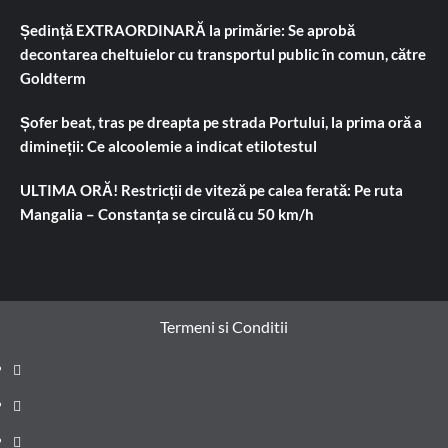
Ședință EXTRAORDINARĂ la primărie: Se aprobă
decontarea cheltuielor cu transportul public în comun, către
Goldterm
Șofer beat, tras pe dreapta pe strada Portului, la prima oră a
dimineții: Ce alcoolemie a indicat etilotestul
ULTIMA ORĂ! Restricții de viteză pe calea ferată: Pe ruta
Mangalia – Constanța se circulă cu 50 km/h
Termeni si Conditii
Prima
pagină
Știri
de
Administrație