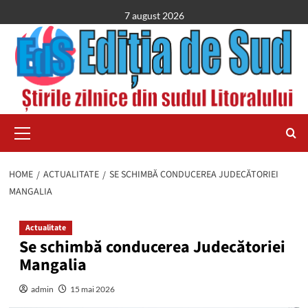
Skip
7 august 2026
to
content
Primary
Menu
HOME
ACTUALITATE
SE SCHIMBĂ CONDUCEREA JUDECĂTORIEI
MANGALIA
Actualitate
Se schimbă conducerea Judecătoriei
Mangalia
admin
15 mai 2026