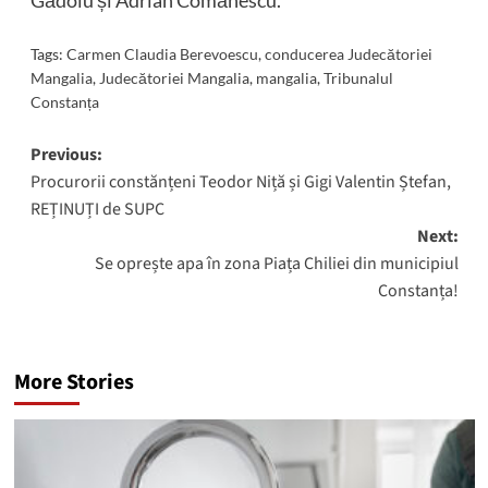
Tags:
Carmen Claudia Berevoescu
,
conducerea Judecătoriei
Mangalia
,
Judecătoriei Mangalia
,
mangalia
,
Tribunalul
Constanța
Post
Previous:
Procurorii constănțeni Teodor Niță și Gigi Valentin Ștefan,
navigation
REȚINUȚI de SUPC
Next:
Se oprește apa în zona Piața Chiliei din municipiul
Constanța!
More Stories