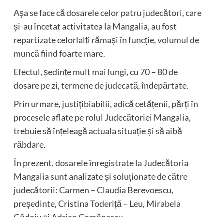
Așa se face că dosarele celor patru judecători, care
și-au încetat activitatea la Mangalia, au fost
repartizate celorlalți rămași în funcție, volumul de
muncă fiind foarte mare.
Efectul, ședințe mult mai lungi, cu 70 – 80 de
dosare pe zi, termene de judecată, îndepărtate.
Prin urmare, justițibiabilii, adică cetățenii, părți în
procesele aflate pe rolul Judecătoriei Mangalia,
trebuie să înțeleagă actuala situație și să aibă
răbdare.
În prezent, dosarele înregistrate la Judecătoria
Mangalia sunt analizate și soluționate de către
judecătorii: Carmen – Claudia Berevoescu,
președinte, Cristina Toderiță – Leu, Mirabela
Gădoiu și Adrian Comănescu.