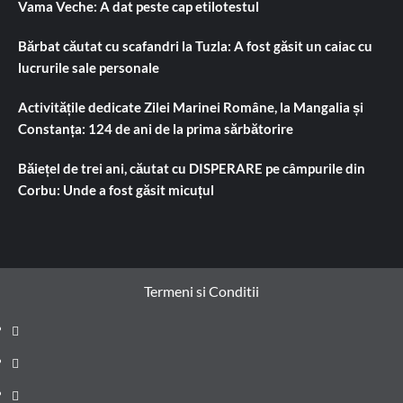
Vama Veche: A dat peste cap etilotestul
Bărbat căutat cu scafandri la Tuzla: A fost găsit un caiac cu
lucrurile sale personale
Activitățile dedicate Zilei Marinei Române, la Mangalia și
Constanța: 124 de ani de la prima sărbătorire
Băiețel de trei ani, căutat cu DISPERARE pe câmpurile din
Corbu: Unde a fost găsit micuțul
Termeni si Conditii
Prima
pagină
Știri
de
Administrație