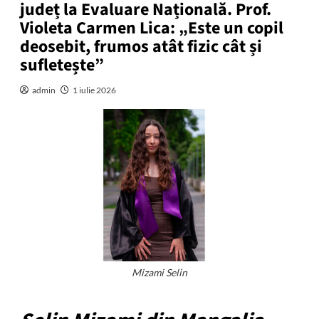
județ la Evaluare Națională. Prof.
Violeta Carmen Lica: „Este un copil
deosebit, frumos atât fizic cât și
sufletește”
admin
1 iulie 2026
Mizami Selin