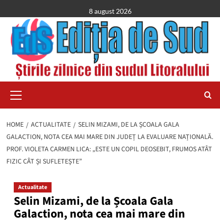
Skip
8 august 2026
to
content
Primary
Menu
HOME
ACTUALITATE
SELIN MIZAMI, DE LA ȘCOALA GALA
GALACTION, NOTA CEA MAI MARE DIN JUDEȚ LA EVALUARE NAȚIONALĂ.
PROF. VIOLETA CARMEN LICA: „ESTE UN COPIL DEOSEBIT, FRUMOS ATÂT
FIZIC CÂT ȘI SUFLETEȘTE”
Actualitate
Selin Mizami, de la Școala Gala
Galaction, nota cea mai mare din