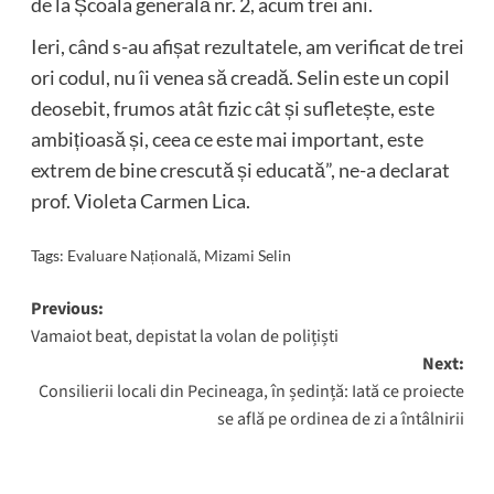
de la Școala generală nr. 2, acum trei ani.
Ieri, când s-au afișat rezultatele, am verificat de trei
ori codul, nu îi venea să creadă. Selin este un copil
deosebit, frumos atât fizic cât și sufletește, este
ambițioasă și, ceea ce este mai important, este
extrem de bine crescută și educată”, ne-a declarat
prof. Violeta Carmen Lica.
Tags:
Evaluare Națională
,
Mizami Selin
Post
Previous:
Vamaiot beat, depistat la volan de polițiști
navigation
Next:
Consilierii locali din Pecineaga, în ședință: Iată ce proiecte
se află pe ordinea de zi a întâlnirii