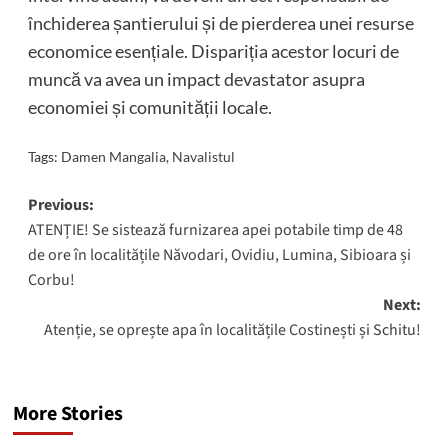
închiderea șantierului și de pierderea unei resurse
economice esențiale. Dispariția acestor locuri de
muncă va avea un impact devastator asupra
economiei și comunității locale.
Tags:
Damen Mangalia
,
Navalistul
Post
Previous:
ATENȚIE! Se sistează furnizarea apei potabile timp de 48
navigation
de ore în localitățile Năvodari, Ovidiu, Lumina, Sibioara și
Corbu!
Next:
Atenție, se oprește apa în localitățile Costinești și Schitu!
More Stories