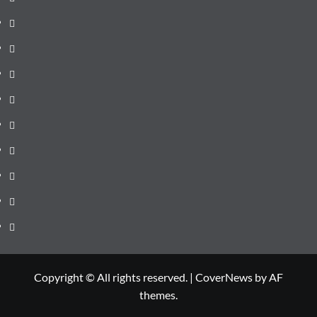
de
Administrație
ultima
locală
Actualitate
oră
Justiție
Cultura
Sănătate
Litoral
Joburi
Politică
Comunicate
Copyright © All rights reserved.
|
CoverNews
by AF
themes.