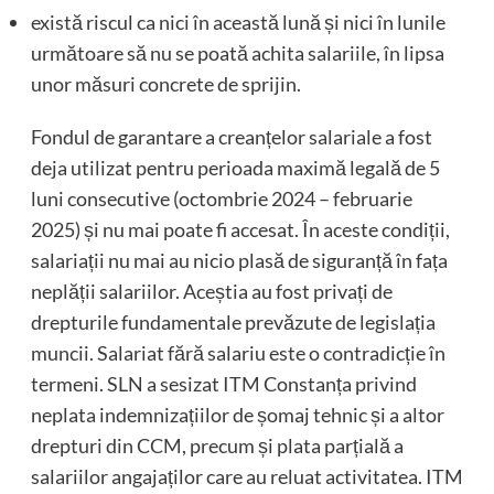
există riscul ca nici în această lună și nici în lunile
următoare să nu se poată achita salariile, în lipsa
unor măsuri concrete de sprijin.
Fondul de garantare a creanțelor salariale a fost
deja utilizat pentru perioada maximă legală de 5
luni consecutive (octombrie 2024 – februarie
2025) și nu mai poate fi accesat. În aceste condiții,
salariații nu mai au nicio plasă de siguranță în fața
neplății salariilor. Aceștia au fost privați de
drepturile fundamentale prevăzute de legislația
muncii. Salariat fără salariu este o contradicție în
termeni. SLN a sesizat ITM Constanța privind
neplata indemnizațiilor de șomaj tehnic și a altor
drepturi din CCM, precum și plata parțială a
salariilor angajaților care au reluat activitatea. ITM