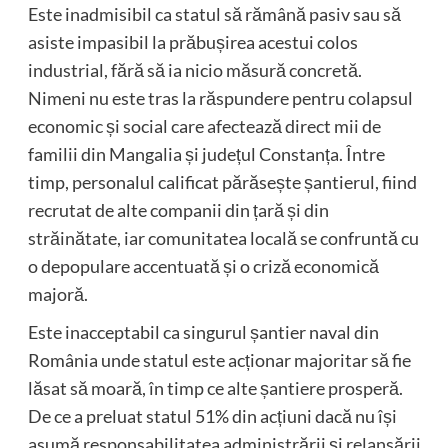
Este inadmisibil ca statul să rămână pasiv sau să
asiste impasibil la prăbușirea acestui colos
industrial, fără să ia nicio măsură concretă.
Nimeni nu este tras la răspundere pentru colapsul
economic și social care afectează direct mii de
familii din Mangalia și județul Constanța. Între
timp, personalul calificat părăsește șantierul, fiind
recrutat de alte companii din țară și din
străinătate, iar comunitatea locală se confruntă cu
o depopulare accentuată și o criză economică
majoră.
Este inacceptabil ca singurul șantier naval din
România unde statul este acționar majoritar să fie
lăsat să moară, în timp ce alte șantiere prosperă.
De ce a preluat statul 51% din acțiuni dacă nu își
asumă responsabilitatea administrării și relansării