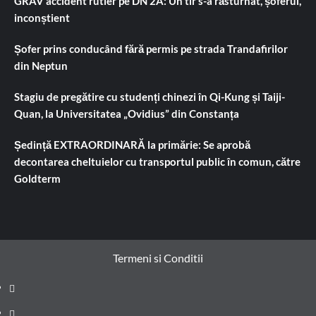
GRAV accident rutier pe DN 2A: Un tir s-a răsturnat, șoferul,
inconștient
Șofer prins conducând fără permis pe strada Trandafirilor
din Neptun
Stagiu de pregătire cu studenți chinezi în Qi-Kung și Taiji-
Quan, la Universitatea „Ovidius” din Constanța
Ședință EXTRAORDINARĂ la primărie: Se aprobă
decontarea cheltuielor cu transportul public în comun, către
Goldterm
Termeni si Conditii
Prima
pagină
Știri