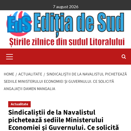
Skip
7 august 2026
to
content
Primary
Menu
HOME
ACTUALITATE
SINDICALIȘTII DE LA NAVALISTUL PICHETEAZĂ
SEDIILE MINISTERULUI ECONOMIEI ȘI GUVERNULUI. CE SOLICITĂ
ANGAJAȚII DAMEN MANGALIA
Actualitate
Sindicaliștii de la Navalistul
pichetează sediile Ministerului
Economiei și Guvernului. Ce solicită