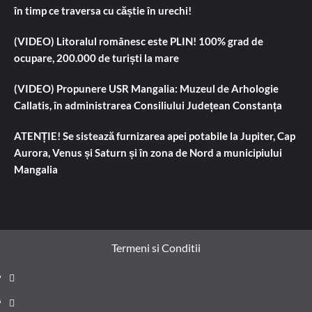
în timp ce traversa cu căștie în urechi!
(VIDEO) Litoralul românesc este PLIN! 100% grad de
ocupare, 200.000 de turiști la mare
(VIDEO) Propunere USR Mangalia: Muzeul de Arhologie
Callatis, în administrarea Consiliului Județean Constanța
ATENȚIE! Se sistează furnizarea apei potabile la Jupiter, Cap
Aurora, Venus și Saturn și în zona de Nord a municipiului
Mangalia
Termeni si Conditii
Prima
pagină
Știri