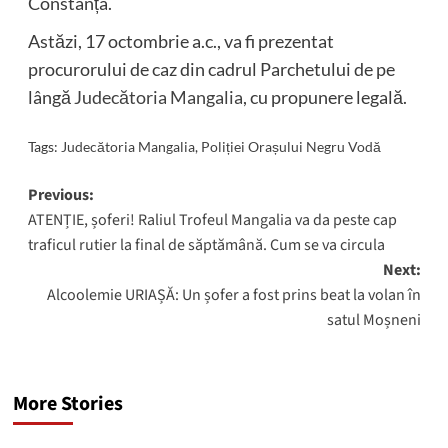
Constanța.
Astăzi, 17 octombrie a.c., va fi prezentat
procurorului de caz din cadrul Parchetului de pe
lângă
Judecătoria Mangalia
, cu propunere legală.
Tags:
Judecătoria Mangalia
,
Poliției Orașului Negru Vodă
Post
Previous:
ATENȚIE, șoferi! Raliul Trofeul Mangalia va da peste cap
navigation
traficul rutier la final de săptămână. Cum se va circula
Next:
Alcoolemie URIAȘĂ: Un șofer a fost prins beat la volan în
satul Moșneni
More Stories