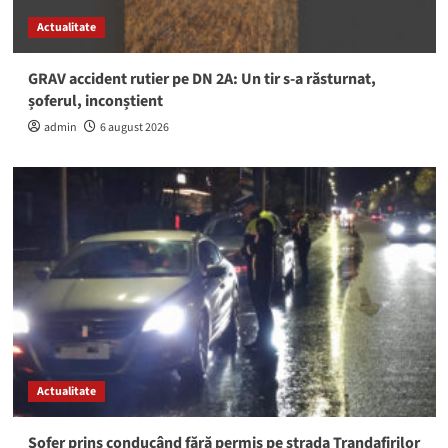
Actualitate
GRAV accident rutier pe DN 2A: Un tir s-a răsturnat,
șoferul, inconștient
admin
6 august 2026
Actualitate
Șofer prins conducând fără permis pe strada Trandafirilor