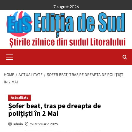
Skip
7 august 2026
to
content
Primary
Menu
HOME
ACTUALITATE
ȘOFER BEAT, TRAS PE DREAPTA DE POLIȚIȘTI
ÎN 2 MAI
Actualitate
Șofer beat, tras pe dreapta de
polițiști în 2 Mai
admin
26 februarie 2025