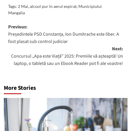
Tags:
2 Mai
,
alcool pur în aerul expirat
,
Municipiului
Mangalia
Post
Previous:
Președintele PSD Constanța, Ion Dumitrache este liber. A
navigation
fost plasat sub control judiciar
Next:
Concursul „Apa este Viață” 2025: Premiile vă așteaptă! Un
laptop, o tabletă sau un Ebook Reader pot fi ale voastre!
More Stories