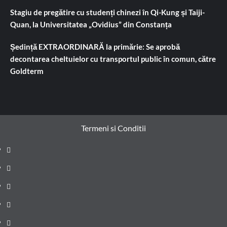
Stagiu de pregătire cu studenți chinezi în Qi-Kung și Taiji-
Quan, la Universitatea „Ovidius” din Constanța
Ședință EXTRAORDINARĂ la primărie: Se aprobă
decontarea cheltuielor cu transportul public în comun, către
Goldterm
Termeni si Conditii
Prima
pagină
Știri
de
Administrație
ultima
locală
Actualitate
oră
Justiție