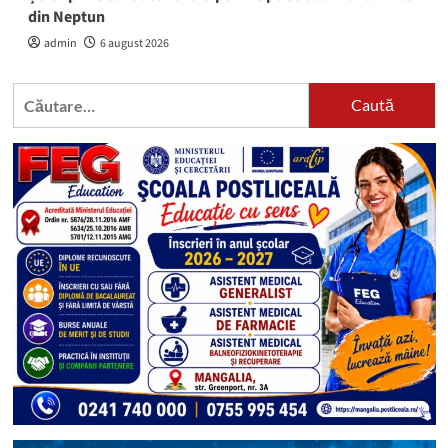
din Neptun
admin
6 august 2026
Caută
după: