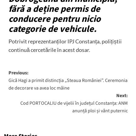
fără a deține permis de
conducere pentru nicio
categorie de vehicule.
Potrivit reprezentanților IPJ Constanța, polițiștii
continuă cercetările în acest dosar.
Post
Previous:
Gică Hagi a primit distincția „Steaua României”. Ceremonia
navigation
de decorare va avea loc mâine
Next:
Cod PORTOCALIU de vijelii în județul Constanța: ANM
anunță ploi și vânt puternic