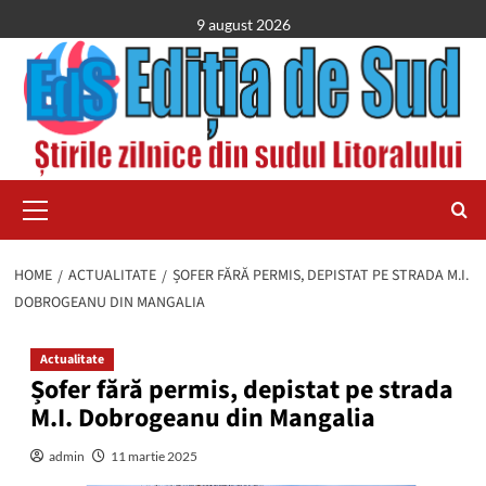
Skip
9 august 2026
to
content
Primary
Menu
HOME
ACTUALITATE
ȘOFER FĂRĂ PERMIS, DEPISTAT PE STRADA M.I.
DOBROGEANU DIN MANGALIA
Actualitate
Șofer fără permis, depistat pe strada
M.I. Dobrogeanu din Mangalia
admin
11 martie 2025