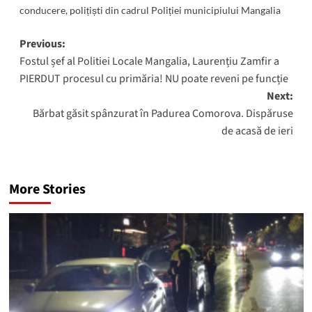
conducere
,
polițiști din cadrul Poliției municipiului Mangalia
Post
Previous:
Fostul șef al Politiei Locale Mangalia, Laurențiu Zamfir a
navigation
PIERDUT procesul cu primăria! NU poate reveni pe funcție
Next:
Bărbat găsit spânzurat în Padurea Comorova. Dispăruse
de acasă de ieri
More Stories