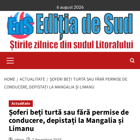
Skip
6 august 2026
to
content
Primary
Menu
HOME
ACTUALITATE
ȘOFERI BEȚI TURTĂ SAU FĂRĂ PERMISE DE
CONDUCERE, DEPISTAȚI LA MANGALIA ȘI LIMANU
Actualitate
Șoferi beți turtă sau fără permise de
conducere, depistați la Mangalia și
Limanu
admin
2 decembrie 2025