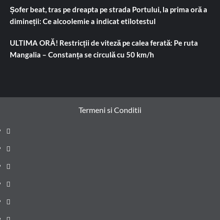
Șofer beat, tras pe dreapta pe strada Portului, la prima oră a
dimineții: Ce alcoolemie a indicat etilotestul
ULTIMA ORĂ! Restricții de viteză pe calea ferată: Pe ruta
Mangalia – Constanța se circulă cu 50 km/h
Termeni si Conditii
Prima
pagină
Știri
de
Administrație
ultima
locală
Actualitate
oră
Justiție
Cultura