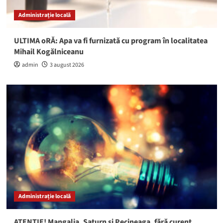
Administrație locală
ULTIMA oRĂ: Apa va fi furnizată cu program în localitatea
Mihail Kogălniceanu
admin
3 august 2026
Administrație locală
ATENȚIE! Mangalia, Saturn și Pecineaga, fără curent