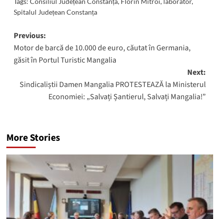
Tags:
Consiliul Județean Constanța
,
Florin Mitroi
,
laborator
,
Spitalul Județean Constanța
Post
Previous:
Motor de barcă de 10.000 de euro, căutat în Germania,
navigation
găsit în Portul Turistic Mangalia
Next:
Sindicaliștii Damen Mangalia PROTESTEAZĂ la Ministerul
Economiei: „Salvați Șantierul, Salvați Mangalia!”
More Stories