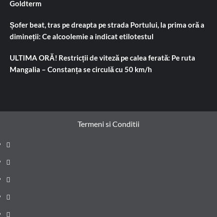
Goldterm
Șofer beat, tras pe dreapta pe strada Portului, la prima oră a
dimineții: Ce alcoolemie a indicat etilotestul
ULTIMA ORĂ! Restricții de viteză pe calea ferată: Pe ruta
Mangalia – Constanța se circulă cu 50 km/h
Termeni si Conditii
Prima
pagină
Știri
de
Administrație
ultima
locală
Actualitate
oră
Justiție