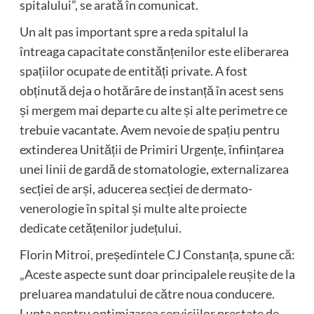
spitalului”, se arată în comunicat.
Un alt pas important spre a reda spitalul la
întreaga capacitate constănțenilor este eliberarea
spațiilor ocupate de entități private. A fost
obținută deja o hotărâre de instanță în acest sens
și mergem mai departe cu alte și alte perimetre ce
trebuie vacantate. Avem nevoie de spațiu pentru
extinderea Unității de Primiri Urgențe, înființarea
unei linii de gardă de stomatologie, externalizarea
secției de arși, aducerea secției de dermato-
venerologie în spital și multe alte proiecte
dedicate cetățenilor județului.
Florin Mitroi, președintele CJ Constanța, spune că:
„Aceste aspecte sunt doar principalele reușite de la
preluarea mandatului de către noua conducere.
Lupta pentru optimizarea serviciilor prestate de