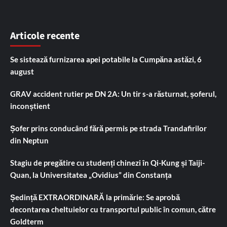
Articole recente
Se sistează furnizarea apei potabile la Cumpăna astăzi, 6
august
GRAV accident rutier pe DN 2A: Un tir s-a răsturnat, șoferul,
inconștient
Șofer prins conducând fără permis pe strada Trandafirilor
din Neptun
Stagiu de pregătire cu studenți chinezi în Qi-Kung și Taiji-
Quan, la Universitatea „Ovidius” din Constanța
Ședință EXTRAORDINARĂ la primărie: Se aprobă
decontarea cheltuielor cu transportul public în comun, către
Goldterm