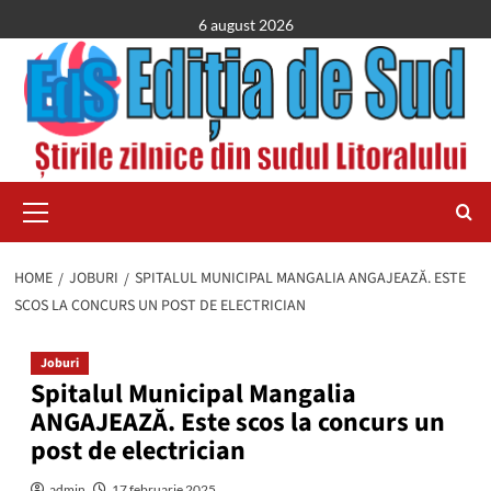
Skip
6 august 2026
to
content
Primary
Menu
HOME
JOBURI
SPITALUL MUNICIPAL MANGALIA ANGAJEAZĂ. ESTE
SCOS LA CONCURS UN POST DE ELECTRICIAN
Joburi
Spitalul Municipal Mangalia
ANGAJEAZĂ. Este scos la concurs un
post de electrician
admin
17 februarie 2025