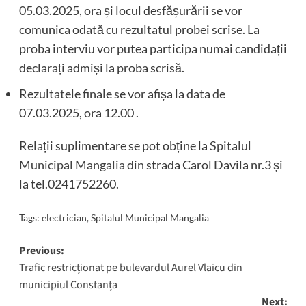
05.03.2025, ora și locul desfășurării se vor
comunica odată cu rezultatul probei scrise. La
proba interviu vor putea participa numai candidații
declarați admiși la proba scrisă.
Rezultatele finale se vor afișa la data de
07.03.2025, ora 12.00 .
Relații suplimentare se pot obține la
Spitalul
Municipal Mangalia
din strada Carol Davila nr.3 și
la tel.0241752260.
Tags:
electrician
,
Spitalul Municipal Mangalia
Post
Previous:
Trafic restricționat pe bulevardul Aurel Vlaicu din
navigation
municipiul Constanța
Next: