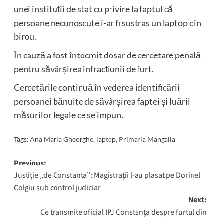
unei instituții de stat cu privire la faptul că
persoane necunoscute i-ar fi sustras un laptop din
birou.
În cauză a fost întocmit dosar de cercetare penală
pentru săvârșirea infracțiunii de furt.
Cercetările continuă în vederea identificării
persoanei bănuite de săvârșirea faptei și luării
măsurilor legale ce se impun.
Tags:
Ana Maria Gheorghe
,
laptop
,
Primaria Mangalia
Post
Previous:
Justiție „de Constanța”: Magistrații l-au plasat pe Dorinel
navigation
Colgiu sub control judiciar
Next:
Ce transmite oficial IPJ Constanța despre furtul din