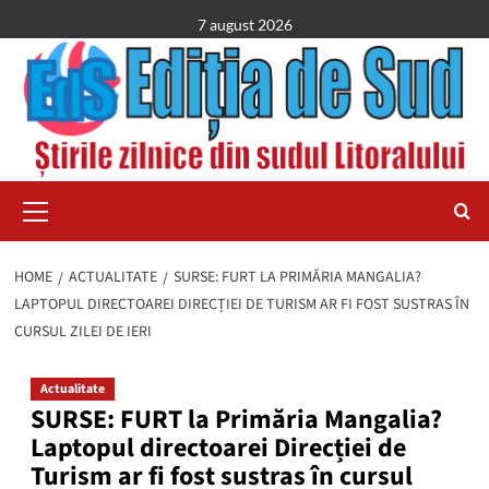
Skip
7 august 2026
to
content
Primary
Menu
HOME
ACTUALITATE
SURSE: FURT LA PRIMĂRIA MANGALIA?
LAPTOPUL DIRECTOAREI DIRECȚIEI DE TURISM AR FI FOST SUSTRAS ÎN
CURSUL ZILEI DE IERI
Actualitate
SURSE: FURT la Primăria Mangalia?
Laptopul directoarei Direcției de
Turism ar fi fost sustras în cursul