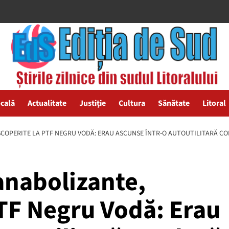
ocală
Actualitate
Justiție
Cultura
Sănătate
Litoral
ESCOPERITE LA PTF NEGRU VODĂ: ERAU ASCUNSE ÎNTR-O AUTOUTILITARĂ C
 anabolizante,
PTF Negru Vodă: Erau