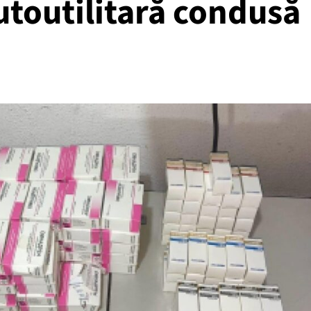
utoutilitară condusă