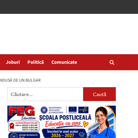
Joburi
Politică
Comunicate
ONDUSĂ DE UN BULGAR
Caută
după: