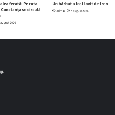
calea ferată: Pe ruta
Un bărbat a fost lovit de tren
 Constanța se circulă
admin
4 august 2026
h
 august 2026
ji-