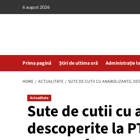
Skip
6 august 2026
to
content
Prima pagină
Știri de ultima oră
Administrație l
HOME
ACTUALITATE
SUTE DE CUTII CU ANABOLIZANTE, D
Actualitate
Sute de cutii cu
descoperite la 