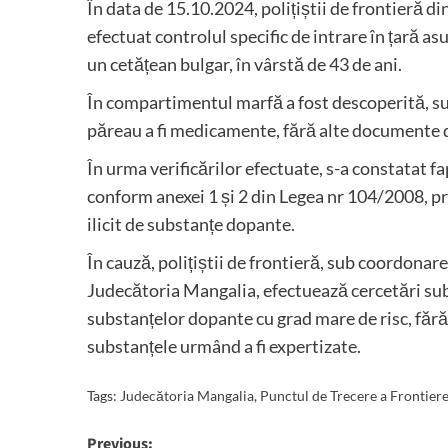
În data de 15.10.2024, polițiștii de frontieră 
efectuat controlul specific de intrare în țară a
un cetățean bulgar, în vârstă de 43 de ani.
În compartimentul marfă a fost descoperită, sub 
păreau a fi medicamente, fără alte documente d
În urma verificărilor efectuate, s-a constatat f
conform anexei 1 și 2 din Legea nr 104/2008, pr
ilicit de substanțe dopante.
În cauză, polițiștii de frontieră, sub coordonar
Judecătoria Mangalia, efectuează cercetări sub a
substanțelor dopante cu grad mare de risc, fără
substanțele urmând a fi expertizate.
Tags:
Judecătoria Mangalia
,
Punctul de Trecere a Frontier
Post
Previous: