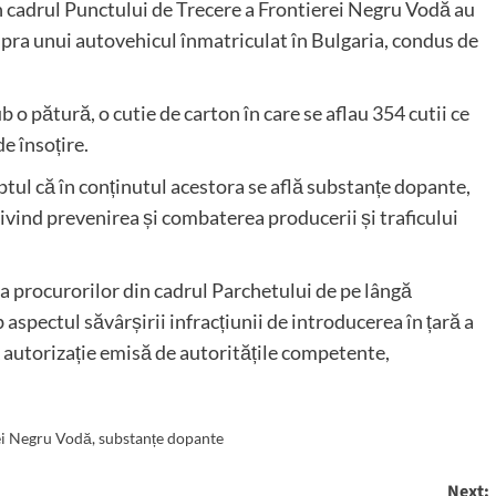
din cadrul Punctului de Trecere a Frontierei Negru Vodă au
supra unui autovehicul înmatriculat în Bulgaria, condus de
o pătură, o cutie de carton în care se aflau 354 cutii ce
e însoțire.
aptul că în conținutul acestora se află substanțe dopante,
ivind prevenirea și combaterea producerii și traficului
ea procurorilor din cadrul Parchetului de pe lângă
spectul săvârșirii infracțiunii de introducerea în țară a
 autorizație emisă de autoritățile competente,
ei Negru Vodă
,
substanțe dopante
Next: