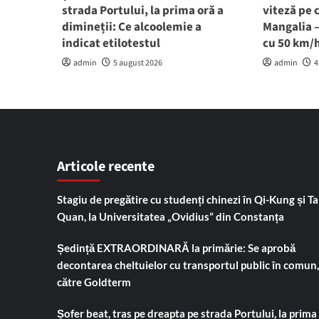
strada Portului, la prima oră a
viteză pe 
dimineții: Ce alcoolemie a
Mangalia –
indicat etilotestul
cu 50 km/
admin
5 august 2026
admin
4
Articole recente
Stagiu de pregătire cu studenți chinezi în Qi-Kung și Tai
Quan, la Universitatea „Ovidius” din Constanța
Ședință EXTRAORDINARĂ la primărie: Se aprobă
decontarea cheltuielor cu transportul public în comun,
către Goldterm
Șofer beat, tras pe dreapta pe strada Portului, la prima