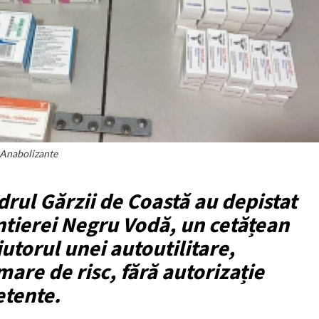
Anabolizante
adrul Gărzii de Coastă au depistat
ntierei Negru Vodă, un cetățean
utorul unei autoutilitare,
are de risc, fără autorizație
etente.