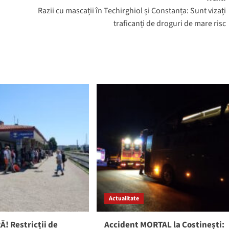
Razii cu mascații în Techirghiol și Constanța: Sunt vizați
traficanți de droguri de mare risc
Actualitate
! Restricții de
Accident MORTAL la Costinești: