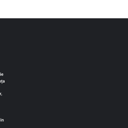
ie
nța
,
din