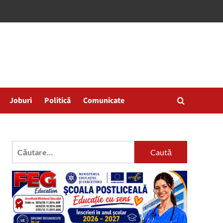
Joburi
Politică
Comunicate
Caută
după: