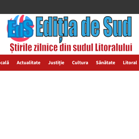
ocală
Actualitate
Justiție
Cultura
Sănătate
Litoral