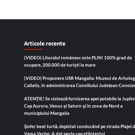
Articole recente
(VIDEO) Litoralul românesc este PLIN! 100% grad de
ocupare, 200.000 de turiști la mare
(VIDEO) Propunere USR Mangalia: Muzeul de Arholog
Callatis, în administrarea Consiliului Județean Consta
ATENȚIE! Se sistează furnizarea apei potabile la Jupiter
Cap Aurora, Venus și Saturn și în zona de Nord a
municipiului Mangalia
Șofer beat turtă, depistat conducând pe strada Plajei 
Vama Veche: A dat peste cap etilotestul