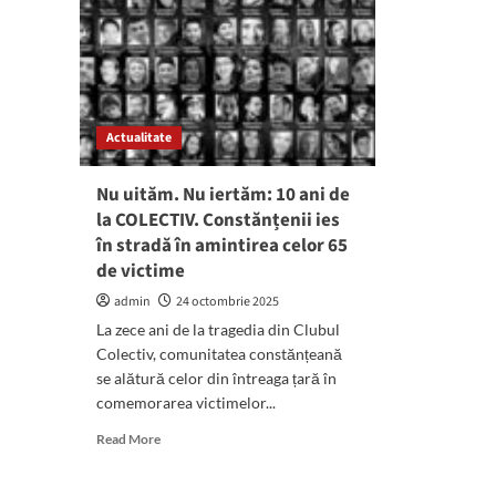
Actualitate
Nu uităm. Nu iertăm: 10 ani de
la COLECTIV. Constănțenii ies
în stradă în amintirea celor 65
de victime
admin
24 octombrie 2025
La zece ani de la tragedia din Clubul
Colectiv, comunitatea constănțeană
se alătură celor din întreaga țară în
comemorarea victimelor...
Read
Read More
more
about