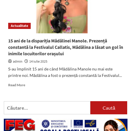
Actualitate
15 ani de la dispariția Mădălinei Manole. Prezență
constantă la Festivalul Callatis, Mădălina a lăsat un gol în
inimile locuitorilor orașului
admin
14 iulie 2025
S-au împlinit 15 ani de când Mădălina Manole nu mai este
printre noi. Mădălina a fost o prezență constantă la Festivalul...
Read
Read More
more
about
15
Caută
ani
după:
de
la
dispariția
Mădălinei