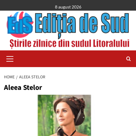
Skip
8 august 2026
to
content
Primary
Menu
HOME
ALEEA STELOR
Aleea Stelor