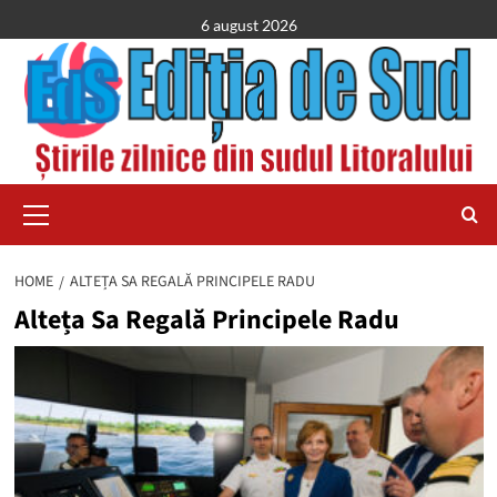
Skip
6 august 2026
to
content
Primary
Menu
HOME
ALTEȚA SA REGALĂ PRINCIPELE RADU
Alteța Sa Regală Principele Radu