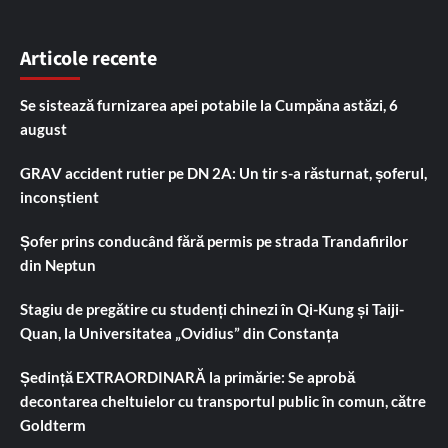
Articole recente
Se sistează furnizarea apei potabile la Cumpăna astăzi, 6
august
GRAV accident rutier pe DN 2A: Un tir s-a răsturnat, șoferul,
inconștient
Șofer prins conducând fără permis pe strada Trandafirilor
din Neptun
Stagiu de pregătire cu studenți chinezi în Qi-Kung și Taiji-
Quan, la Universitatea „Ovidius” din Constanța
Ședință EXTRAORDINARĂ la primărie: Se aprobă
decontarea cheltuielor cu transportul public în comun, către
Goldterm