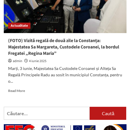
Actualitate
(FOTO) Vizită regală de două zile la Constanța:
Majestatea Sa Margareta, Custodele Coroanei, la bordul
Fregatei „Regina Maria”
admin
4 iunie 2025
Marți, 3 iunie, Majestatea Sa Custodele Coroanei și Alteța Sa
Regală Principele Radu au sosit în municipiul Constanța, pentru
o...
Read
Read More
more
about
(FOTO)
Caută
Vizită
după:
regală
de
două