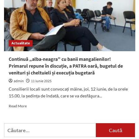
Actualitate
Continuă „alba-neagra” cu banii mangalienilor!
Primarul repune în discuție, a PATRA oară, bugetul de
venituri și cheltuieli și execuția bugetară
admin
11 iunie 2025
Consilierii locali sunt convocați mâine, joi, 12 iunie, de la orele
15.00, la ședința de îndată, care se va desfăşura...
Read
Read More
more
about
Continuă
Caută
„alba-
după:
neagra”