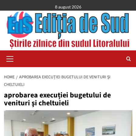
Skip
8 august 2026
to
content
Primary
Menu
HOME
APROBAREA EXECUȚIEI BUGETULUI DE VENITURI ŞI
CHELTUIELI
aprobarea execuției bugetului de
venituri şi cheltuieli