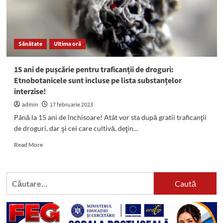
Sănătate
Ultima oră
15 ani de pușcărie pentru traficanții de droguri:
Etnobotanicele sunt incluse pe lista substanțelor
interzise!
admin
17 februarie 2023
Până la 15 ani de închisoare! Atât vor sta după gratii traficanţii
de droguri, dar şi cei care cultivă, deţin...
Read
Read More
more
about
15
Caută
ani
după:
de
pușcărie
pentru
traficanții