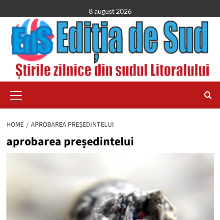
Skip
8 august 2026
to
content
Primary
Menu
HOME
APROBAREA PREȘEDINTELUI
aprobarea președintelui