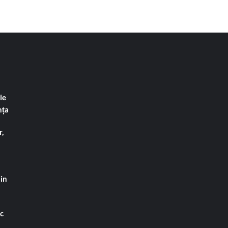
ie
nța
,
din
ac