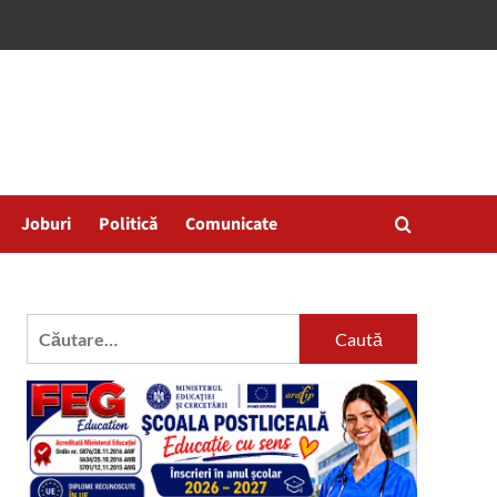
Joburi
Politică
Comunicate
Caută
după: