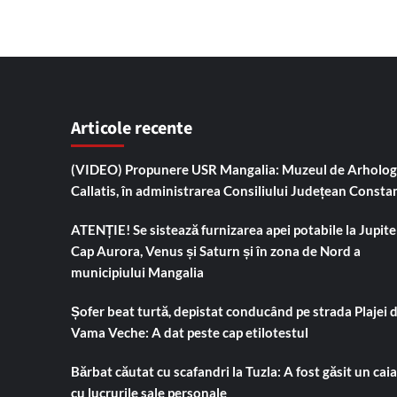
Articole recente
(VIDEO) Propunere USR Mangalia: Muzeul de Arholog
Callatis, în administrarea Consiliului Județean Consta
ATENȚIE! Se sistează furnizarea apei potabile la Jupiter
Cap Aurora, Venus și Saturn și în zona de Nord a
municipiului Mangalia
Șofer beat turtă, depistat conducând pe strada Plajei 
Vama Veche: A dat peste cap etilotestul
Bărbat căutat cu scafandri la Tuzla: A fost găsit un cai
cu lucrurile sale personale