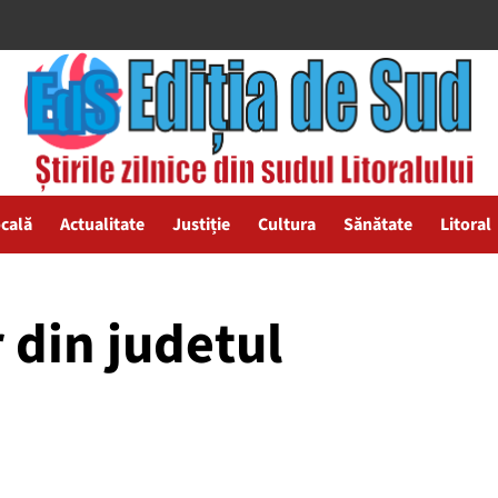
ocală
Actualitate
Justiție
Cultura
Sănătate
Litoral
r din judetul