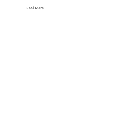
Read
Read More
more
about
Ordonanța
care
bloca
gratuitatea
elevilor
la
transport,
declarată
neconstituțională!