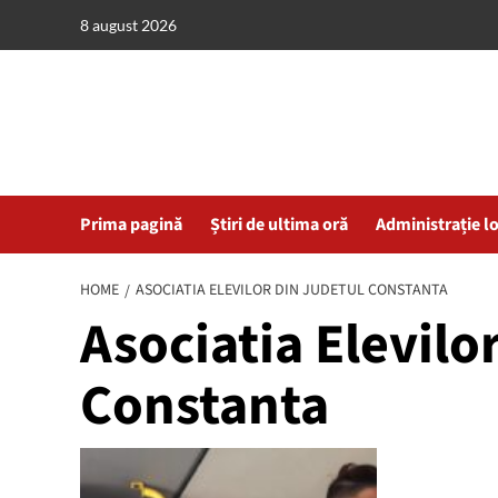
Skip
8 august 2026
to
content
Prima pagină
Știri de ultima oră
Administrație l
HOME
ASOCIATIA ELEVILOR DIN JUDETUL CONSTANTA
Asociatia Elevilo
Constanta