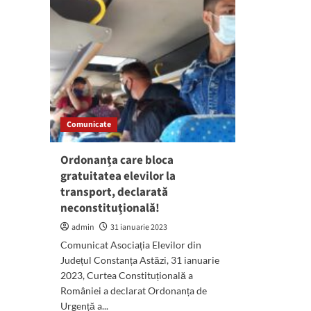
Comunicate
Ordonanța care bloca
gratuitatea elevilor la
transport, declarată
neconstituțională!
admin
31 ianuarie 2023
Comunicat Asociația Elevilor din
Județul Constanța Astăzi, 31 ianuarie
2023, Curtea Constituțională a
României a declarat Ordonanța de
Urgență a...