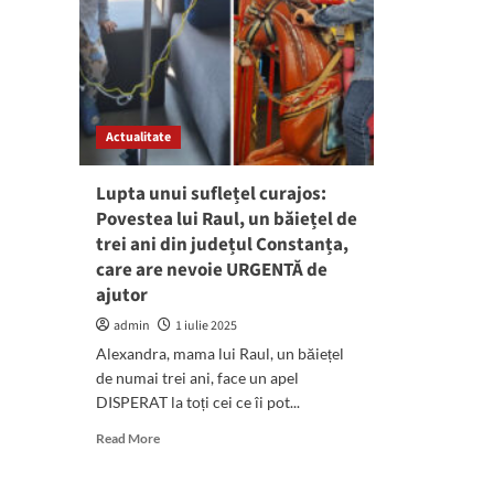
Actualitate
Lupta unui suflețel curajos:
Povestea lui Raul, un băiețel de
trei ani din județul Constanța,
care are nevoie URGENTĂ de
ajutor
admin
1 iulie 2025
Alexandra, mama lui Raul, un băiețel
de numai trei ani, face un apel
DISPERAT la toți cei ce îi pot...
Read
Read More
more
about