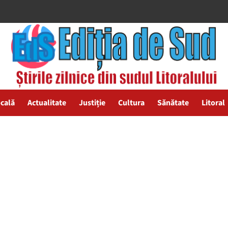
ocală
Actualitate
Justiție
Cultura
Sănătate
Litoral