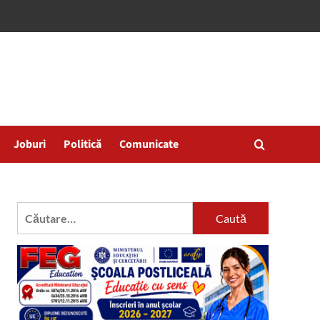
Joburi
Politică
Comunicate
Caută
după: