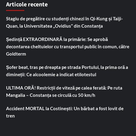
Articole recente
Stagiu de pregătire cu studenți chinezi în Qi-Kung și Taiji-
Quan, la Universitatea „Ovidius” din Constanța
Ședință EXTRAORDINARĂ la primărie: Se aprobă
decontarea cheltuielor cu transportul public în comun, către
Goldterm
Șofer beat, tras pe dreapta pe strada Portului, la prima oră a
dimineții: Ce alcoolemie a indicat etilotestul
ULTIMA ORĂ! Restricții de viteză pe calea ferată: Pe ruta
Mangalia – Constanța se circulă cu 50 km/h
Accident MORTAL la Costinești: Un bărbat a fost lovit de
tren