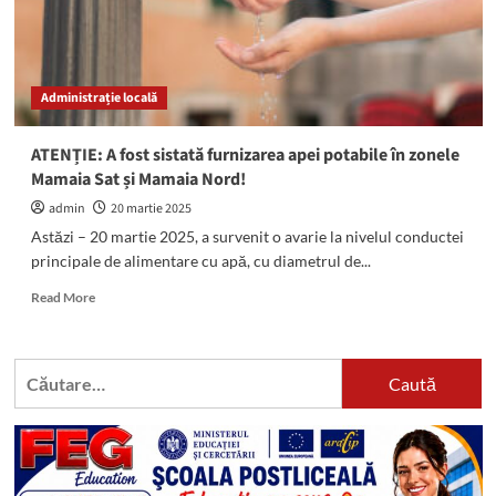
Administrație locală
ATENȚIE: A fost sistată furnizarea apei potabile în zonele
Mamaia Sat și Mamaia Nord!
admin
20 martie 2025
Astăzi – 20 martie 2025, a survenit o avarie la nivelul conductei
principale de alimentare cu apă, cu diametrul de...
Read
Read More
more
about
ATENȚIE:
Caută
A
după:
fost
sistată
furnizarea
apei
potabile