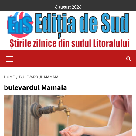
Skip
6 august 2026
to
content
Primary
Menu
HOME
BULEVARDUL MAMAIA
bulevardul Mamaia