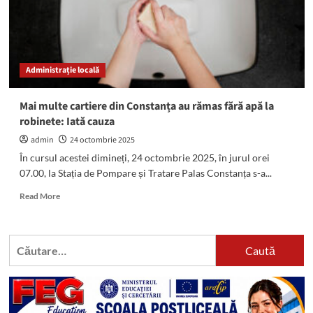
și
Pompare
Palas:
Pompele
RAJA
Administrație locală
Constanța
au
fost
Mai multe cartiere din Constanța au rămas fără apă la
oprite
robinete: Iată cauza
admin
24 octombrie 2025
În cursul acestei dimineți, 24 octombrie 2025, în jurul orei
07.00, la Stația de Pompare și Tratare Palas Constanța s-a...
Read
Read More
more
about
Mai
Caută
multe
după:
cartiere
din
Constanța
au