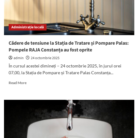
Administrație locală
Cădere de tensiune la Stația de Tratare și Pompare Palas:
Pompele RAJA Constanța au fost oprite
admin
24 octombrie 2025
În cursul acestei dimineți – 24 octombrie 2025, în jurul orei
07,00, la Stația de Pompare și Tratare Palas Constanța...
Read
Read More
more
about
Cădere
de
tensiune
la
Stația
de
Tratare