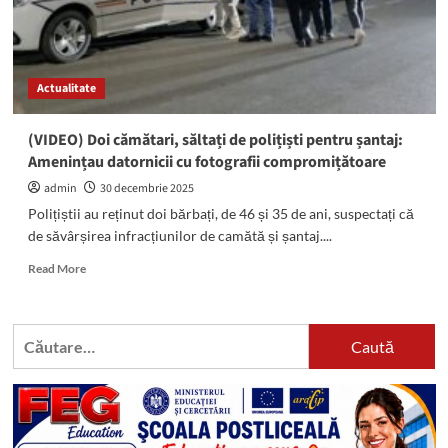
Actualitate
(VIDEO) Doi cămătari, săltați de polițiști pentru șantaj:
Amenințau datornicii cu fotografii compromițătoare
admin
30 decembrie 2025
Polițiștii au reținut doi bărbați, de 46 și 35 de ani, suspectați că
de săvârșirea infracțiunilor de camătă și șantaj....
Read
Read More
more
about
(VIDEO)
Caută
Doi
după:
cămătari,
săltați
de
polițiști
pentru