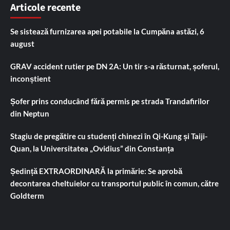
Articole recente
Se sistează furnizarea apei potabile la Cumpăna astăzi, 6
august
GRAV accident rutier pe DN 2A: Un tir s-a răsturnat, șoferul,
inconștient
Șofer prins conducând fără permis pe strada Trandafirilor
din Neptun
Stagiu de pregătire cu studenți chinezi în Qi-Kung și Taiji-
Quan, la Universitatea „Ovidius” din Constanța
Ședință EXTRAORDINARĂ la primărie: Se aprobă
decontarea cheltuielor cu transportul public în comun, către
Goldterm