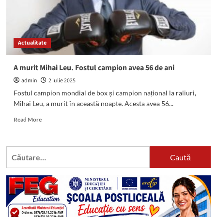
Actualitate
A murit Mihai Leu. Fostul campion avea 56 de ani
admin
2 iulie 2025
Fostul campion mondial de box și campion național la raliuri,
Mihai Leu, a murit în această noapte. Acesta avea 56...
Read
Read More
more
about
A
Caută
murit
după:
Mihai
Leu.
Fostul
campion
avea
56