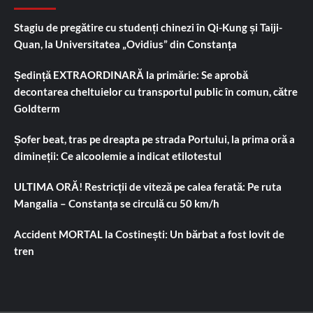
Stagiu de pregătire cu studenți chinezi în Qi-Kung și Taiji-
Quan, la Universitatea „Ovidius” din Constanța
Ședință EXTRAORDINARĂ la primărie: Se aprobă
decontarea cheltuielor cu transportul public în comun, către
Goldterm
Șofer beat, tras pe dreapta pe strada Portului, la prima oră a
dimineții: Ce alcoolemie a indicat etilotestul
ULTIMA ORĂ! Restricții de viteză pe calea ferată: Pe ruta
Mangalia – Constanța se circulă cu 50 km/h
Accident MORTAL la Costinești: Un bărbat a fost lovit de
tren