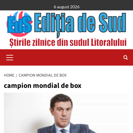
Skip
6 august 2026
to
content
Primary
Menu
HOME
CAMPION MONDIAL DE BOX
campion mondial de box