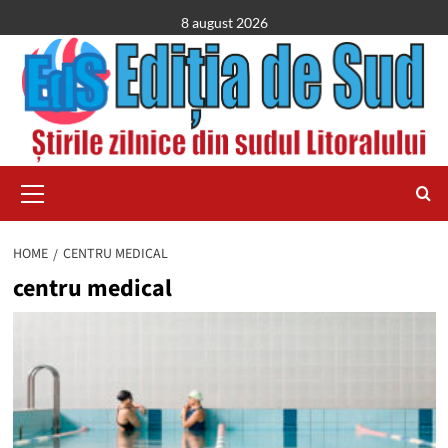
Skip
8 august 2026
to
content
Primary
Menu
HOME
CENTRU MEDICAL
centru medical