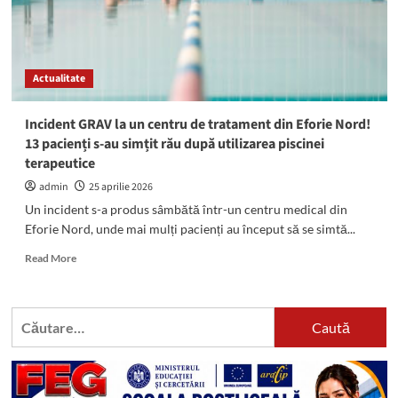
Actualitate
Incident GRAV la un centru de tratament din Eforie Nord!
13 pacienți s-au simțit rău după utilizarea piscinei
terapeutice
admin
25 aprilie 2026
Un incident s-a produs sâmbătă într-un centru medical din
Eforie Nord, unde mai mulți pacienți au început să se simtă...
Read
Read More
more
about
Incident
Caută
GRAV
după:
la
un
centru
de