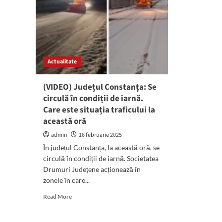
Actualitate
(VIDEO) Județul Constanța: Se
circulă în condiții de iarnă.
Care este situația traficului la
această oră
admin
16 februarie 2025
În județul Constanța, la această oră, se
circulă în condiții de iarnă. Societatea
Drumuri Județene acționează în
zonele în care...
Read
Read More
more
about