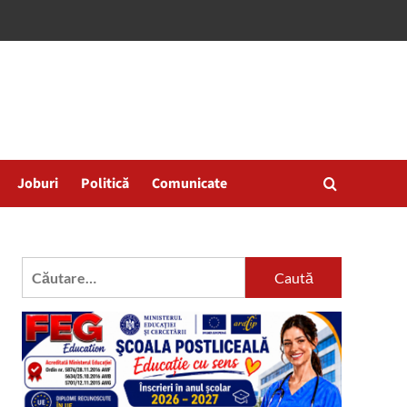
Joburi
Politică
Comunicate
Caută
după: