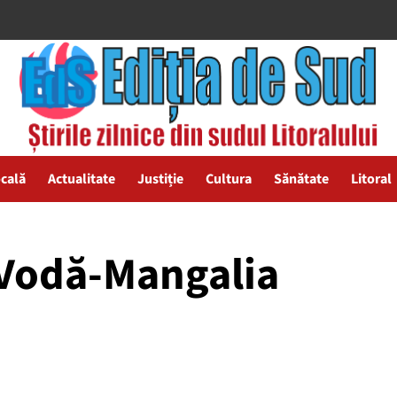
ocală
Actualitate
Justiție
Cultura
Sănătate
Litoral
Vodă-Mangalia