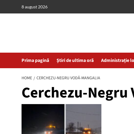
Skip
8 august 2026
to
content
Prima pagină
Știri de ultima oră
Administrație l
HOME
CERCHEZU-NEGRU VODĂ-MANGALIA
Cerchezu-Negru 