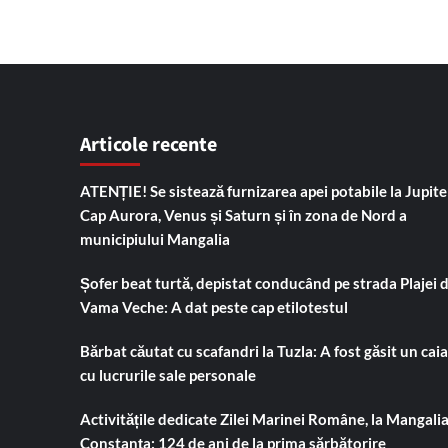
Articole recente
ATENȚIE! Se sistează furnizarea apei potabile la Jupiter
Cap Aurora, Venus și Saturn și în zona de Nord a
municipiului Mangalia
Șofer beat turtă, depistat conducând pe strada Plajei 
Vama Veche: A dat peste cap etilotestul
Bărbat căutat cu scafandri la Tuzla: A fost găsit un cai
cu lucrurile sale personale
Activitățile dedicate Zilei Marinei Române, la Mangalia
Constanța: 124 de ani de la prima sărbătorire