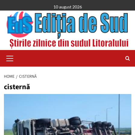
Skip
10 august 2026
to
content
Primary
Menu
HOME
CISTERNĂ
cisternă