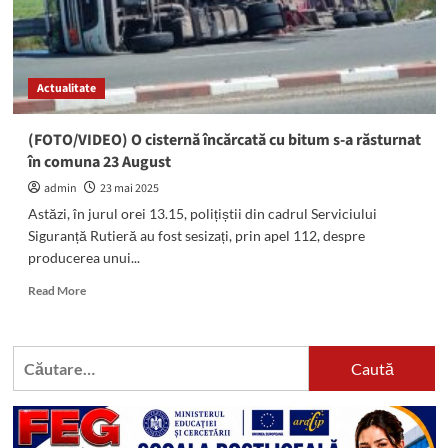
Actualitate
(FOTO/VIDEO) O cisternă încărcată cu bitum s-a răsturnat
în comuna 23 August
admin
23 mai 2025
Astăzi, în jurul orei 13.15, polițiștii din cadrul Serviciului
Siguranță Rutieră au fost sesizați, prin apel 112, despre
producerea unui...
Read
Read More
more
about
(FOTO/VIDEO)
Caută
O
după:
cisternă
încărcată
cu
bitum