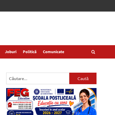
Joburi
Politică
Comunicate
Caută
după: