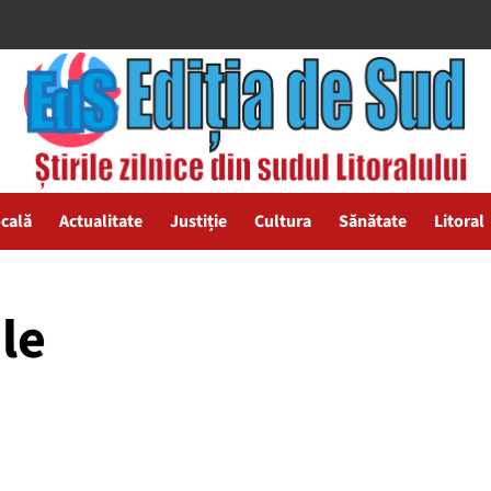
ocală
Actualitate
Justiție
Cultura
Sănătate
Litoral
le