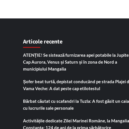
Articole recente
ATENȚIE! Se sistează furnizarea apei potabile la Jupiter
Cap Aurora, Venus și Saturn și în zona de Nord a
municipiului Mangalia
Șofer beat turtă, depistat conducând pe strada Plajei 
Vama Veche: A dat peste cap etilotestul
Bărbat căutat cu scafandri la Tuzla: A fost găsit un cai
cu lucrurile sale personale
Activitățile dedicate Zilei Marinei Române, la Mangalia
Constanța: 124 de ani de la prima sărbătorire