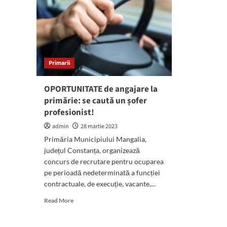
Primarii
OPORTUNITATE de angajare la
primărie: se caută un șofer
profesionist!
admin
28 martie 2023
Primăria Municipiului Mangalia,
județul Constanța, organizează
concurs de recrutare pentru ocuparea
pe perioadă nedeterminată a funcției
contractuale, de execuție, vacante,...
Read
Read More
more
about