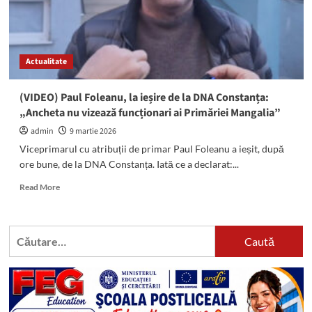
Actualitate
(VIDEO) Paul Foleanu, la ieșire de la DNA Constanța:
„Ancheta nu vizează funcționari ai Primăriei Mangalia”
admin
9 martie 2026
Viceprimarul cu atribuții de primar Paul Foleanu a ieșit, după
ore bune, de la DNA Constanța. Iată ce a declarat:...
Read
Read More
more
about
(VIDEO)
Caută
Paul
după:
Foleanu,
la
ieșire
de
la