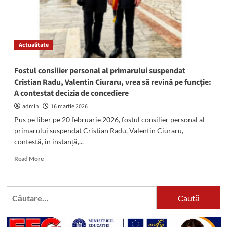
Actualitate
Fostul consilier personal al primarului suspendat
Cristian Radu, Valentin Ciuraru, vrea să revină pe funcție:
A contestat decizia de concediere
admin
16 martie 2026
Pus pe liber pe 20 februarie 2026, fostul consilier personal al
primarului suspendat Cristian Radu, Valentin Ciuraru,
contestă, în instanță,...
Read
Read More
more
about
Fostul
Caută
consilier
după:
personal
al
primarului