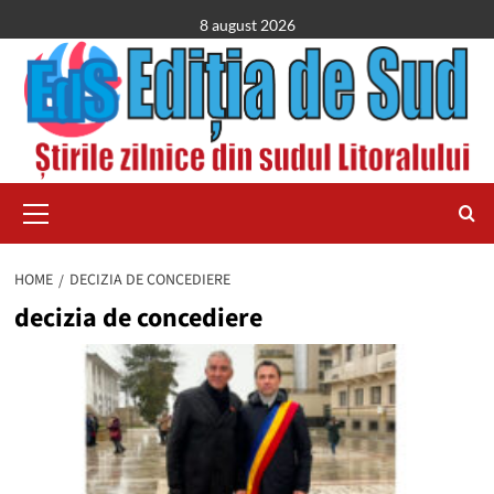
Skip
8 august 2026
to
content
Primary
Menu
HOME
DECIZIA DE CONCEDIERE
decizia de concediere