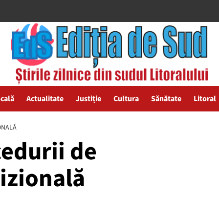
ocală
Actualitate
Justiție
Cultura
Sănătate
Litoral
ONALĂ
edurii de
izională