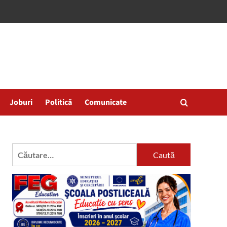
Joburi
Politică
Comunicate
Caută
după: