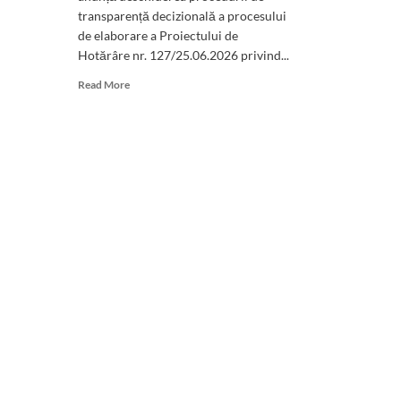
transparență decizională a procesului
de elaborare a Proiectului de
Hotărâre nr. 127/25.06.2026 privind...
Read
Read More
more
about
Serviciul
de
gestionare
a
câinilor
fără
stăpân
și
cel
al
administrării
domeniului
public
de
către
Callatis