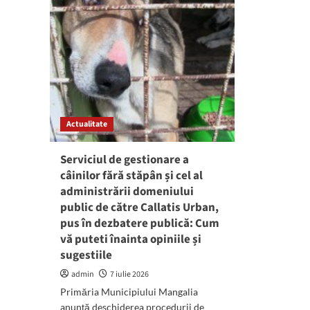
Actualitate
Serviciul de gestionare a
câinilor fără stăpân și cel al
administrării domeniului
public de către Callatis Urban,
pus în dezbatere publică: Cum
vă puteti înainta opiniile și
sugestiile
admin
7 iulie 2026
Primăria Municipiului Mangalia
anunță deschiderea procedurii de