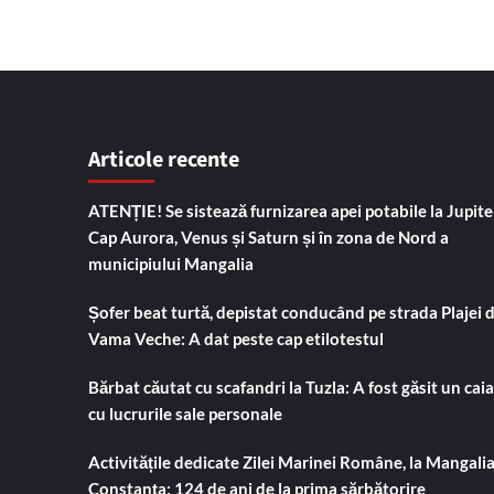
Articole recente
ATENȚIE! Se sistează furnizarea apei potabile la Jupiter
Cap Aurora, Venus și Saturn și în zona de Nord a
municipiului Mangalia
Șofer beat turtă, depistat conducând pe strada Plajei 
Vama Veche: A dat peste cap etilotestul
Bărbat căutat cu scafandri la Tuzla: A fost găsit un cai
cu lucrurile sale personale
Activitățile dedicate Zilei Marinei Române, la Mangalia
Constanța: 124 de ani de la prima sărbătorire