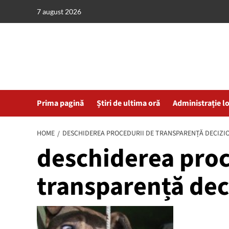
Skip
7 august 2026
to
content
Prima pagină
Știri de ultima oră
Administrație l
HOME
DESCHIDEREA PROCEDURII DE TRANSPARENȚĂ DECIZI
deschiderea proc
transparență dec