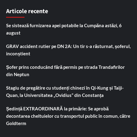
Articole recente
Se sistează furnizarea apei potabile la Cumpăna astăzi, 6
august
GRAV accident rutier pe DN 2A: Un tir s-a răsturnat, șoferul,
inconștient
Șofer prins conducând fără permis pe strada Trandafirilor
din Neptun
Stagiu de pregătire cu studenți chinezi în Qi-Kung și Taiji-
Quan, la Universitatea „Ovidius” din Constanța
Ședință EXTRAORDINARĂ la primărie: Se aprobă
decontarea cheltuielor cu transportul public în comun, către
Goldterm