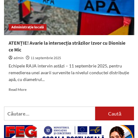
Administrație locală
ATENȚIE! Avarie la intersecția străzilor Izvor cu Dionisie
ce Mic
admin
11 septembrie 2025
Echipele RAJA intervin astăzi – 11 septembrie 2025, pentru
remedierea unei avarii survenite la nivelul conductei distribuție
apă, cu diametrul...
Read
Read More
more
about
ATENȚIE!
Caută
Avarie
după:
la
intersecția
străzilor Izvor
cu