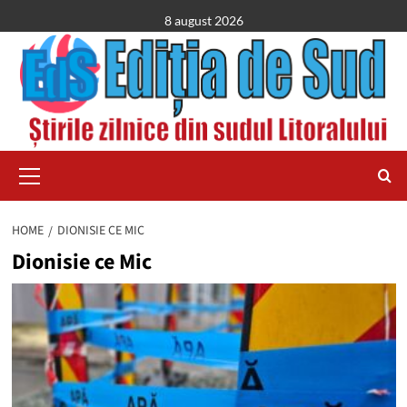
Skip
8 august 2026
to
content
Primary
Menu
HOME
DIONISIE CE MIC
Dionisie ce Mic