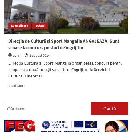
Actualitate
Joburi
Direcția de Cultură și Sport Mangalia ANGAJEAZĂ: Sunt
scoase la concurs posturi de îngrijitor
admin
1 august 2024
Direcția Cultură și Sport Mangalia organizează concurs pentru
ocuparea a două funcții vacante de îngrijitor la Serviciul
Cultură, Tineret și...
Read
Read More
more
about
Direcția
Caută
de
după:
Cultură
și
Sport
Mangalia