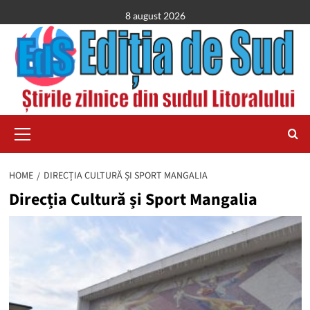
Skip
8 august 2026
to
content
Primary
Menu
HOME
DIRECȚIA CULTURĂ ȘI SPORT MANGALIA
Direcția Cultură și Sport Mangalia